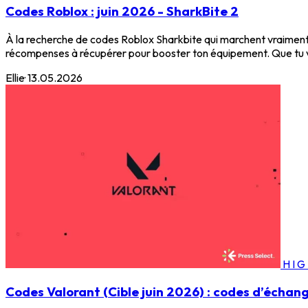
Codes Roblox : juin 2026 - SharkBite 2
À la recherche de codes Roblox Sharkbite qui marchent vraiment sur
récompenses à récupérer pour booster ton équipement. Que tu vise
Ellie
·
13.05.2026
HI
Codes Valorant (Cible juin 2026) : codes d’échan