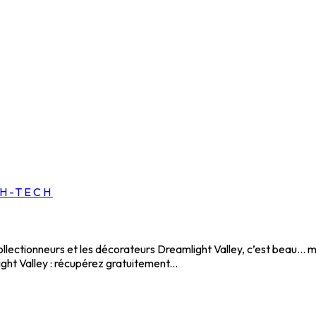
GH-TECH
collectionneurs et les décorateurs Dreamlight Valley, c’est beau…
ht Valley : récupérez gratuitement...