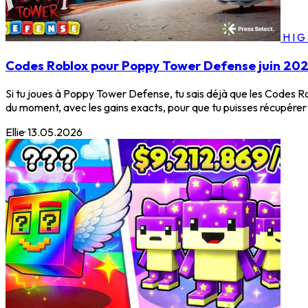
HI
Codes Roblox pour Poppy Tower Defense juin 20
Si tu joues à Poppy Tower Defense, tu sais déjà que les Codes Rob
du moment, avec les gains exacts, pour que tu puisses récupérer
Ellie
·
13.05.2026