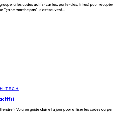
roupe ici les codes actifs (cartes, porte-clés, titres) pour récup
ue “ça ne marche pas”, c’est souvent...
GH-TECH
actifs)
ndre ? Voici un guide clair et à jour pour utiliser les codes qui