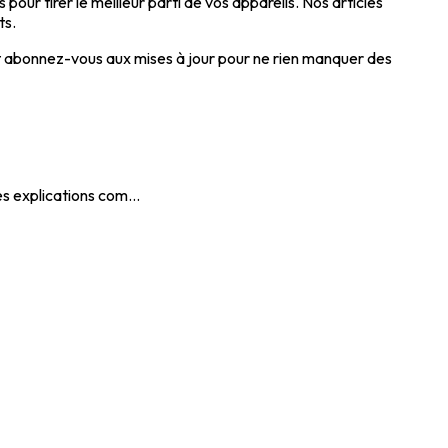
our tirer le meilleur parti de vos appareils. Nos articles
ts.
et abonnez-vous aux mises à jour pour ne rien manquer des
s explications com...