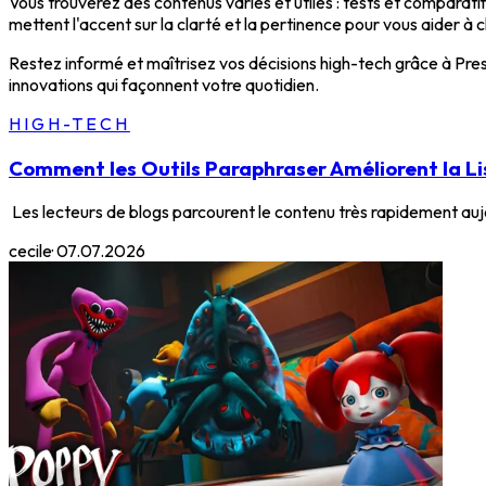
Vous trouverez des contenus variés et utiles : tests et comparatif
mettent l'accent sur la clarté et la pertinence pour vous aider à
Restez informé et maîtrisez vos décisions high-tech grâce à Pre
innovations qui façonnent votre quotidien.
HIGH-TECH
Comment les Outils Paraphraser Améliorent la Lis
Les lecteurs de blogs parcourent le contenu très rapidement aujou
cecile
·
07.07.2026