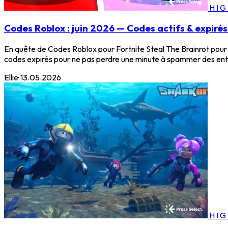
HI
Codes Roblox : juin 2026 — Codes actifs & expirés 
En quête de Codes Roblox pour Fortnite Steal The Brainrot pour ac
codes expirés pour ne pas perdre une minute à spammer des entrées
Ellie
·
13.05.2026
HI