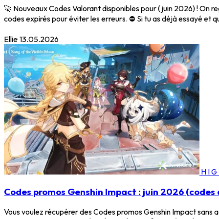
🚀 Nouveaux Codes Valorant disponibles pour (juin 2026) ! On reg
codes expirés pour éviter les erreurs. ⛔ Si tu as déjà essayé et q
Ellie
·
13.05.2026
HI
Codes promos Genshin Impact : juin 2026 (codes 
Vous voulez récupérer des Codes promos Genshin Impact sans atte