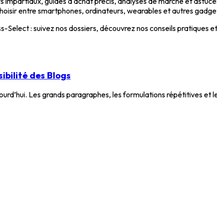
s impartiaux, guides d'achat précis, analyses de marché et astuces p
 choisir entre smartphones, ordinateurs, wearables et autres gadge
ss-Select : suivez nos dossiers, découvrez nos conseils pratiques 
ibilité des Blogs
rd’hui. Les grands paragraphes, les formulations répétitives et le