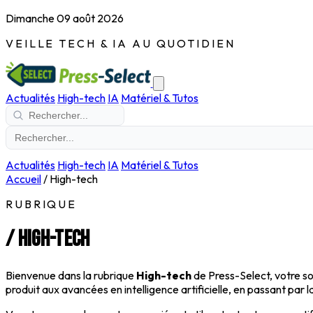
Dimanche 09 août 2026
VEILLE TECH & IA AU QUOTIDIEN
Actualités
High-tech
IA
Matériel & Tutos
Actualités
High-tech
IA
Matériel & Tutos
Accueil
/
High-tech
RUBRIQUE
/
High-tech
Bienvenue dans la rubrique
High-tech
de Press-Select, votre so
produit aux avancées en intelligence artificielle, en passant par