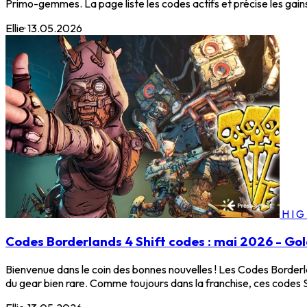
Primo-gemmes. La page liste les codes actifs et précise les gai
Ellie
·
13.05.2026
HI
Codes Borderlands 4 Shift codes : mai 2026 - Go
Bienvenue dans le coin des bonnes nouvelles ! Les Codes Borderl
du gear bien rare. Comme toujours dans la franchise, ces codes SH