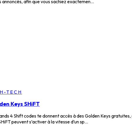
ns annoncés, afin que vous sachiez exactemen...
GH-TECH
lden Keys SHiFT
ands 4 Shift codes te donnent accès à des Golden Keys gratuites, 
iFT peuvent s’activer à la vitesse d’un sp...