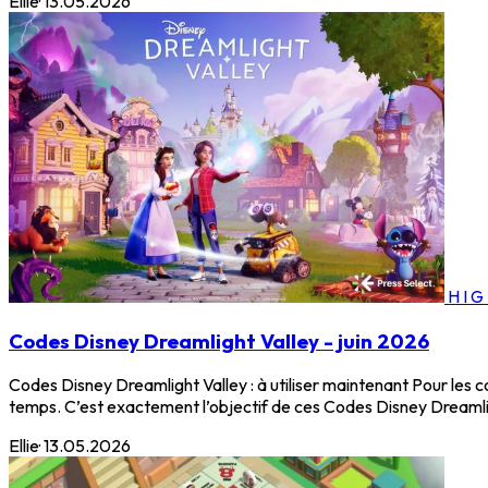
Ellie
·
13.05.2026
HI
Codes Disney Dreamlight Valley - juin 2026
Codes Disney Dreamlight Valley : à utiliser maintenant Pour les 
temps. C’est exactement l’objectif de ces Codes Disney Dreamlig
Ellie
·
13.05.2026