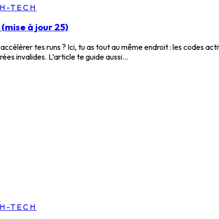
GH-TECH
(mise à jour 25)
célérer tes runs ? Ici, tu as tout au même endroit : les codes act
 invalides. L’article te guide aussi...
GH-TECH