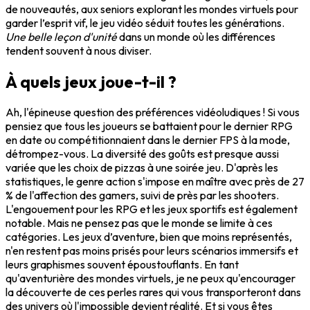
de nouveautés, aux seniors explorant les mondes virtuels pour
garder l’esprit vif, le jeu vidéo séduit toutes les générations.
Une belle leçon d'unité
dans un monde où les différences
tendent souvent à nous diviser.
À quels jeux joue-t-il ?
Ah, l'épineuse question des préférences vidéoludiques ! Si vous
pensiez que tous les joueurs se battaient pour le dernier RPG
en date ou compétitionnaient dans le dernier FPS à la mode,
détrompez-vous. La diversité des goûts est presque aussi
variée que les choix de pizzas à une soirée jeu. D'après les
statistiques, le genre action s'impose en maître avec près de 27
% de l'affection des gamers, suivi de près par les shooters.
L'engouement pour les RPG et les jeux sportifs est également
notable. Mais ne pensez pas que le monde se limite à ces
catégories. Les jeux d’aventure, bien que moins représentés,
n'en restent pas moins prisés pour leurs scénarios immersifs et
leurs graphismes souvent époustouflants. En tant
qu'aventurière des mondes virtuels, je ne peux qu'encourager
la découverte de ces perles rares qui vous transporteront dans
des univers où l'impossible devient réalité. Et si vous êtes