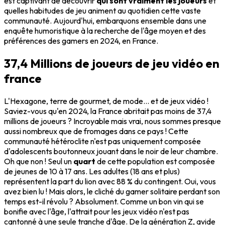
est captivant de découvrir
qui sont vraiment les joueurs
et
quelles habitudes de jeu animent au quotidien cette vaste
communauté. Aujourd'hui, embarquons ensemble dans une
enquête humoristique à la recherche de l'âge moyen et des
préférences des gamers en 2024, en France.
37,4 Millions de joueurs de jeu vidéo en
france
L'Hexagone, terre de gourmet, de mode... et de jeux vidéo !
Saviez-vous qu'en 2024, la France abritait pas moins de 37,4
millions de joueurs ? Incroyable mais vrai, nous sommes presque
aussi nombreux que de fromages dans ce pays ! Cette
communauté hétéroclite n'est pas uniquement composée
d'adolescents boutonneux jouant dans le noir de leur chambre.
Oh que non ! Seul un
quart
de cette population est composée
de jeunes de 10 à 17 ans. Les adultes (18 ans et plus)
représentent la part du lion avec 88 % du contingent. Oui, vous
avez bien lu ! Mais alors, le cliché du gamer solitaire perdant son
temps est-il révolu ? Absolument. Comme un bon vin qui se
bonifie avec l'âge, l'attrait pour les jeux vidéo n'est pas
cantonné à une seule tranche d'âge. De la génération Z, avide