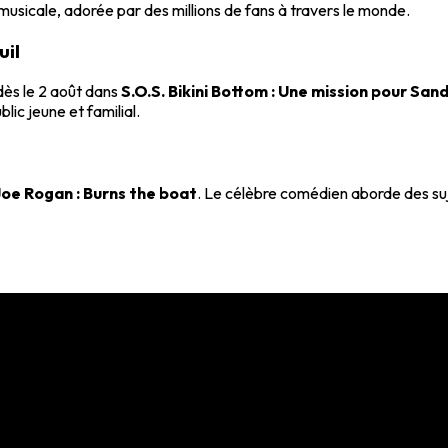
 musicale, adorée par des millions de fans à travers le monde.
uil
dès le 2 août dans
S.O.S. Bikini Bottom : Une mission pour San
lic jeune et familial.
Joe Rogan : Burns the boat
. Le célèbre comédien aborde des suje