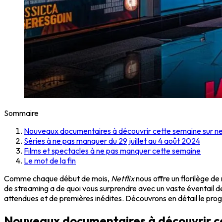
Sommaire
Nouveaux documentaires à découvrir cette semaine sur net
Séries à ne pas manquer du 29 juillet au 4 août 2024
Films et spectacles à ne pas manquer cette semaine
Le mot de la fin
Comme chaque début de mois,
Netflix
nous offre un florilège d
de streaming a de quoi vous surprendre avec un vaste éventail de 
attendues et de premières inédites. Découvrons en détail le pr
Nouveaux documentaires à découvrir ce