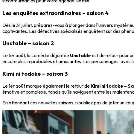
incontournables pour votre agenda Netflix.
Les enquêtes extraordinaires – saison 4
Dès le 31 juillet, préparez-vous à plonger dans l'univers mystéri
captivantes. Les détectives spécialisés enquêtent sur des phéno
Unstable – saison 2
Le 1er août, la comédie déjantée
Unstable
est de retour pour u
encore plus improbables et amusantes. Les personnages, avec l
Kimi ni todoke – saison 3
Le 1er août marque également le retour de
Kimi ni todoke – Sa
émotive et complexe, tandis qu'ils naviguent entre les malente
En attendant ces nouvelles saisons, n'oubliez pas de jeter un cou