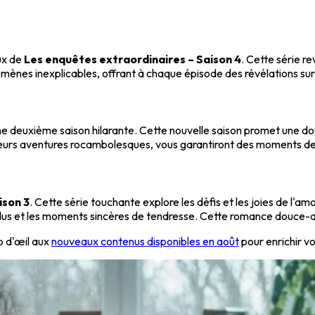
eux de
Les enquêtes extraordinaires – Saison 4
. Cette série r
mènes inexplicables, offrant à chaque épisode des révélations sur
ne deuxième saison hilarante. Cette nouvelle saison promet une d
eurs aventures rocambolesques, vous garantiront des moments de 
ison 3
. Cette série touchante explore les défis et les joies de l'
ndus et les moments sincères de tendresse. Cette romance douce-a
p d'œil aux
nouveaux contenus disponibles en août
pour enrichir vo