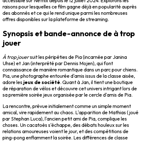
accessible sur Netflix depuis le 12 juillet 2024. Explorons les
raisons pour lesquelles ce film gagne déjà en popularité auprès
des abonnés et ce qui le rend unique parmi les nombreuses
offres disponibles sur la plateforme de streaming.
Synopsis et bande-annonce de
à trop
jouer
À trop jouer
suit les péripéties de Pia (incarnée par Janina
Uhse) et Jan (interprété par Dennis Mojen), qui font
connaissance de manière romantique dans un parc pour chiens.
Pia, une photographe entourée d'amis issus de la classe aisée,
adore les
jeux de société
. Quant à Jan, il tient une boutique
de réparation de vélos et découvre cet univers intrigant lors de
sa première soirée jeux organisée par le cercle d'amis de Pia.
La rencontre, prévue initialement comme un simple moment
amical, vire rapidement au chaos. L'apparition de Mathias (joué
par Stephan Luca), l'ancien petit ami de Pia, complique les
choses. Un cacatoès s'échappe, des débats houleux sur les
relations amoureuses voient le jour, et des compétitions de
ping-pong enflamment la soirée. Les différences de classe