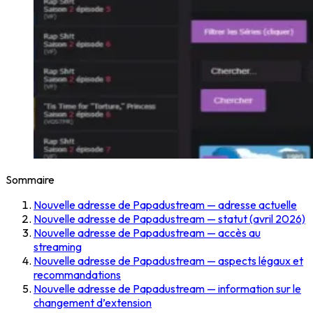
Sommaire
Nouvelle adresse de Papadustream — adresse actuelle
Nouvelle adresse de Papadustream — statut (avril 2026)
Nouvelle adresse de Papadustream — accès au
streaming
Nouvelle adresse de Papadustream — aspects légaux et
recommandations
Nouvelle adresse de Papadustream — information sur le
changement d’extension