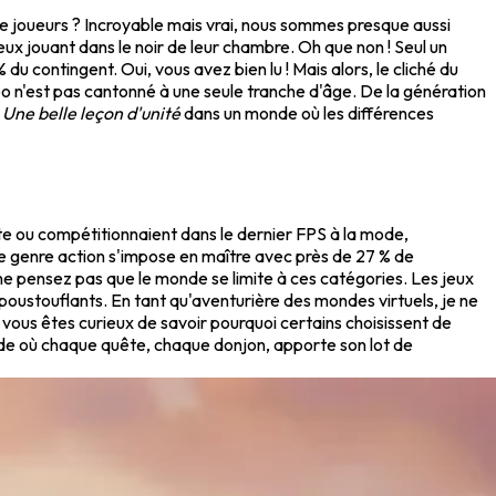
de joueurs ? Incroyable mais vrai, nous sommes presque aussi
jouant dans le noir de leur chambre. Oh que non ! Seul un
u contingent. Oui, vous avez bien lu ! Mais alors, le cliché du
déo n'est pas cantonné à une seule tranche d'âge. De la génération
.
Une belle leçon d'unité
dans un monde où les différences
ate ou compétitionnaient dans le dernier FPS à la mode,
 le genre action s'impose en maître avec près de 27 % de
 ne pensez pas que le monde se limite à ces catégories. Les jeux
poustouflants. En tant qu'aventurière des mondes virtuels, je ne
 vous êtes curieux de savoir pourquoi certains choisissent de
de où chaque quête, chaque donjon, apporte son lot de