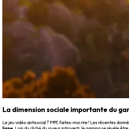
La dimension sociale importante du ga
Le jeu vidéo antisocial ? Pfff, faites-moi rire ! Les récentes don
ligne
. Loin du cliché du joueur introverti, le gaming se révèle êt