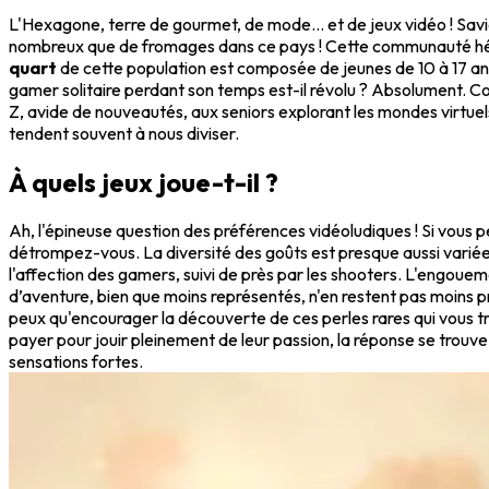
L'Hexagone, terre de gourmet, de mode... et de jeux vidéo ! Savi
nombreux que de fromages dans ce pays ! Cette communauté hété
quart
de cette population est composée de jeunes de 10 à 17 ans. L
gamer solitaire perdant son temps est-il révolu ? Absolument. Com
Z, avide de nouveautés, aux seniors explorant les mondes virtuels 
tendent souvent à nous diviser.
À quels jeux joue-t-il ?
Ah, l'épineuse question des préférences vidéoludiques ! Si vous 
détrompez-vous. La diversité des goûts est presque aussi variée q
l'affection des gamers, suivi de près par les shooters. L'engoue
d’aventure, bien que moins représentés, n'en restent pas moins p
peux qu'encourager la découverte de ces perles rares qui vous tra
payer pour jouir pleinement de leur passion, la réponse se trouv
sensations fortes.