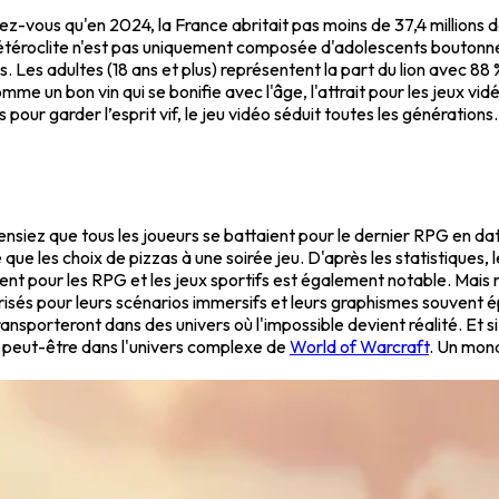
ez-vous qu'en 2024, la France abritait pas moins de 37,4 millions 
roclite n'est pas uniquement composée d'adolescents boutonneux 
es adultes (18 ans et plus) représentent la part du lion avec 88 % d
me un bon vin qui se bonifie avec l'âge, l'attrait pour les jeux vi
pour garder l’esprit vif, le jeu vidéo séduit toutes les générations
pensiez que tous les joueurs se battaient pour le dernier RPG en d
ue les choix de pizzas à une soirée jeu. D'après les statistiques,
ment pour les RPG et les jeux sportifs est également notable. Mais
risés pour leurs scénarios immersifs et leurs graphismes souvent é
nsporteront dans des univers où l'impossible devient réalité. Et si
e peut-être dans l'univers complexe de
World of Warcraft
. Un mon