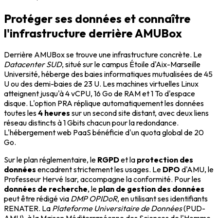
Protéger ses données et connaître
l'infrastructure derrière AMUBox
Derrière AMUBox se trouve une infrastructure concrète. Le
Datacenter SUD
, situé sur le campus Étoile d'Aix-Marseille
Université, héberge des baies informatiques mutualisées de 45
U ou des demi-baies de 23 U. Les machines virtuelles Linux
atteignent jusqu'à 4 vCPU, 16 Go de RAM et 1 To d'espace
disque. L'option PRA réplique automatiquement les données
toutes les
4 heures
sur un second site distant, avec deux liens
réseau distincts à 1 Gbits chacun pour la redondance.
L'hébergement web PaaS bénéficie d'un quota global de 20
Go.
Sur le plan réglementaire, le
RGPD
et la
protection des
données
encadrent strictement les usages. Le
DPO
d'AMU, le
Professeur Hervé Isar, accompagne la conformité. Pour les
données de recherche
, le
plan de gestion des données
peut être rédigé via
DMP OPIDoR
, en utilisant ses identifiants
RENATER. La
Plateforme Universitaire de Données
(PUD-