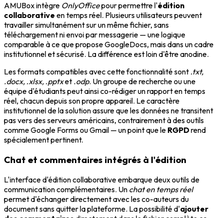
AMUBox intègre
OnlyOffice
pour permettre l'
édition
collaborative
en temps réel. Plusieurs utilisateurs peuvent
travailler simultanément sur un même fichier, sans
téléchargement ni envoi par messagerie — une logique
comparable à ce que propose GoogleDocs, mais dans un cadre
institutionnel et sécurisé. La différence est loin d'être anodine.
Les formats compatibles avec cette fonctionnalité sont
.txt,
.docx, .xlsx, .pptx
et
.odp
. Un groupe de recherche ou une
équipe d'étudiants peut ainsi co-rédiger un rapport en temps
réel, chacun depuis son propre appareil. Le caractère
institutionnel de la solution assure que les données ne transitent
pas vers des serveurs américains, contrairement à des outils
comme Google Forms ou Gmail — un point que le
RGPD
rend
spécialement pertinent.
Chat et commentaires intégrés à l'édition
L'interface d'édition collaborative embarque deux outils de
communication complémentaires. Un
chat en temps réel
permet d'échanger directement avec les co-auteurs du
document sans quitter la plateforme. La possibilité d'
ajouter