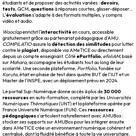
étudiants et de proposer des activités variées :
devoirs
,
tests
, QCM,
questions
à réponses courtes, glisser-déposer…
L'
évaluation
s'adapte à des formats multiples, y compris
vidéo et audio.
Wooclap
enrichit l'
interactivité
en cours, accessible
gratuitement grâce au partenariat pédagogique d'AMU.
COMPILATIO
assure la
détection des similitudes
pour lutter
contre le
plagiat
, disponible via AMeTICE ou directement
depuis un compte enseignant. Côté
ePortfolio
,
efoliAM
, basé
sur
Mahara
, accompagne les étudiants tout au long de leur
scolarité. Une seconde plateforme,
Portfolio
, fondée sur
Karuta
, était en phase de test dans quatre BUT de l'IUT et un
Master de l'INSPE, avec un déploiement prévu en 2024.
Le portail Sup-Numérique donne accès à plus de
30 000
ressources
en auto-formation, complété par les
Universités
Numériques Thématiques
(UNT) et la plateforme opérée par
France Université Numérique (FUN). Ces
ressources
pédagogiques
s'articulent naturellement avec AMUBox :
stocker ses supports sur AMUBox pour les intégrer ensuite
dans AMeTICE crée un environnement numérique cohérent et
centralisé, dont la fluidité bénéficie à toute la vie universitaire.