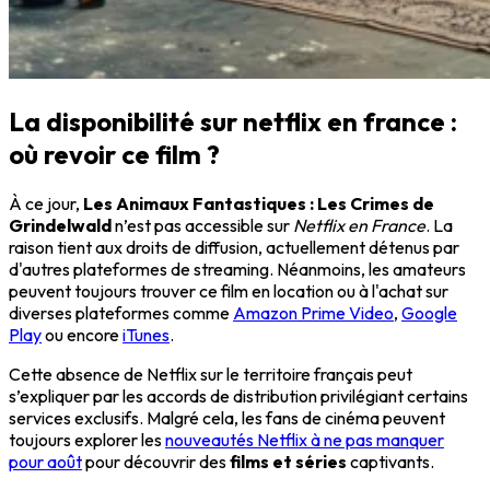
La disponibilité sur netflix en france :
où revoir ce film ?
À ce jour,
Les Animaux Fantastiques : Les Crimes de
Grindelwald
n’est pas accessible sur
Netflix en France
. La
raison tient aux droits de diffusion, actuellement détenus par
d'autres plateformes de streaming. Néanmoins, les amateurs
peuvent toujours trouver ce film en location ou à l'achat sur
diverses plateformes comme
Amazon Prime Video
,
Google
Play
ou encore
iTunes
.
Cette absence de Netflix sur le territoire français peut
s’expliquer par les accords de distribution privilégiant certains
services exclusifs. Malgré cela, les fans de cinéma peuvent
toujours explorer les
nouveautés Netflix à ne pas manquer
pour août
pour découvrir des
films et séries
captivants.