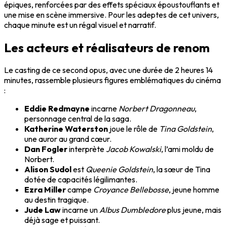
épiques, renforcées par des effets spéciaux époustouflants et
une mise en scène immersive. Pour les adeptes de cet univers,
chaque minute est un régal visuel et narratif.
Les acteurs et réalisateurs de renom
Le casting de ce second opus, avec une durée de 2 heures 14
minutes, rassemble plusieurs figures emblématiques du cinéma
:
Eddie Redmayne
incarne
Norbert Dragonneau
,
personnage central de la saga.
Katherine Waterston
joue le rôle de
Tina Goldstein
,
une auror au grand cœur.
Dan Fogler
interprète
Jacob Kowalski
, l’ami moldu de
Norbert.
Alison Sudol
est
Queenie Goldstein
, la sœur de Tina
dotée de capacités légilimantes.
Ezra Miller
campe
Croyance Bellebosse
, jeune homme
au destin tragique.
Jude Law
incarne un
Albus Dumbledore
plus jeune, mais
déjà sage et puissant.