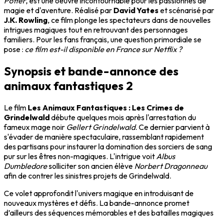
Potter
, est une oeuvre incontournable pour les passionnés de
magie et d'aventure. Réalisé par
David Yates
et scénarisé par
J.K. Rowling
, ce film plonge les spectateurs dans de nouvelles
intrigues magiques tout en retrouvant des personnages
familiers. Pour les fans français, une question primordiale se
pose :
ce film est-il disponible en France sur Netflix ?
Synopsis et bande-annonce des
animaux fantastiques 2
Le film
Les Animaux Fantastiques : Les Crimes de
Grindelwald
débute quelques mois après l'arrestation du
fameux mage noir
Gellert Grindelwald
. Ce dernier parvient à
s'évader de manière spectaculaire, rassemblant rapidement
des partisans pour instaurer la domination des sorciers de sang
pur sur les êtres non-magiques. L'intrigue voit
Albus
Dumbledore
solliciter son ancien élève
Norbert Dragonneau
afin de contrer les sinistres projets de Grindelwald.
Ce volet approfondit l'univers magique en introduisant de
nouveaux mystères et défis. La bande-annonce promet
d’ailleurs des séquences mémorables et des batailles magiques