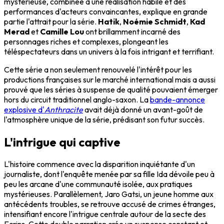
mystérieuse, combinée à une réalisation habile et des
performances d'acteurs convaincantes, explique en grande
partie l'attrait pour la série.
Hatik
,
Noémie Schmidt
,
Kad
Merad
et
Camille Lou
ont brillamment incarné des
personnages riches et complexes, plongeant les
téléspectateurs dans un univers à la fois intrigant et terrifiant.
Cette série a non seulement renouvelé l'intérêt pour les
productions françaises sur le marché international mais a aussi
prouvé que les séries à suspense de qualité pouvaient émerger
hors du circuit traditionnel anglo-saxon. La
bande-annonce
explosive d'
Anthracite
avait déjà donné un avant-goût de
l'atmosphère unique de la série, prédisant son futur succès.
L'intrigue qui captive
L'histoire commence avec la disparition inquiétante d'un
journaliste, dont l'enquête menée par sa fille Ida dévoile peu à
peu les arcane d'une communauté isolée, aux pratiques
mystérieuses. Parallèlement, Jaro Gatsi, un jeune homme aux
antécédents troubles, se retrouve accusé de crimes étranges,
intensifiant encore l'intrigue centrale autour de la secte des