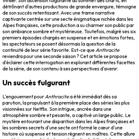
thriller. Son ascension fulgurante au sommet des charts, en
détrônant d'autres productions de grande envergure, témoigne
de son succès retentissant. Avec une trame narrative
captivante centrée sur une secte énigmatique nichée dans les
Alpes françaises, cette production a su charmer son public par
son ambiance sombre et mystérieuse. Toutefois, malgré ses six
premiers épisodes chargés en suspense et en émotions fortes,
les spectateurs se posent désormais la question de la
continuité de leur série favorite. Est-ce que
Anthracite
reviendra pour une seconde saison ? Cet article se propose
d'éclairer cette interrogation en explorant différentes facettes
de la série, de son contenu à ses perspectives d'avenir.
Un succès fulgurant
L'engouement pour
Anthracite
a été immédiat dès sa
parution, la propulsant à la première place des séries les plus
visionnées sur Netflix. Son intrigue, ancrée dans une
atmosphère sombre et pesante, a captivé un large public. Le
mystère entourant une disparition dans les Alpes françaises et
les sombres secrets d'une secte ont formé le cœur d'une
histoire où suspense et tension règnent en maîtres. Cette allure