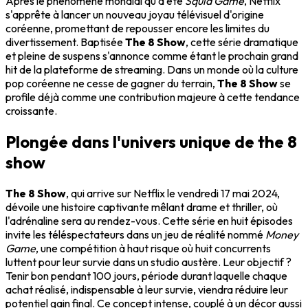
Après le phénomène mondial qu'a été
Squid Game
, Netflix
s'apprête à lancer un nouveau joyau télévisuel d'origine
coréenne, promettant de repousser encore les limites du
divertissement. Baptisée
The 8 Show
, cette série dramatique
et pleine de suspens s'annonce comme étant le prochain grand
hit de la plateforme de streaming. Dans un monde où la culture
pop coréenne ne cesse de gagner du terrain,
The 8 Show
se
profile déjà comme une contribution majeure à cette tendance
croissante.
Plongée dans l'univers unique de the 8
show
The 8 Show
, qui arrive sur Netflix le vendredi 17 mai 2024,
dévoile une histoire captivante mêlant drame et thriller, où
l'adrénaline sera au rendez-vous. Cette série en huit épisodes
invite les téléspectateurs dans un jeu de réalité nommé
Money
Game
, une compétition à haut risque où huit concurrents
luttent pour leur survie dans un studio austère. Leur objectif ?
Tenir bon pendant 100 jours, période durant laquelle chaque
achat réalisé, indispensable à leur survie, viendra réduire leur
potentiel gain final. Ce concept intense, couplé à un décor aussi