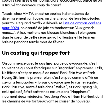
couloirs stérilisés d'un hôpital, alors, accroche-toi, parce qu'on
a trouvé ton nouveau coup de cœur !
Tu sais, chez VMTV, on est un peu les Indiana Jones du
divertissement : on fouine, on cherche, on déterre les pépites
pour toi. Et quand Netflix a dévoilé sa
liste de dramas coréens
pour 2024
, on a sauté de joie en tombant sur "Aux grands
maux...". Allez, mettons nos blouses blanches et plongeons
dans le cœur de cette série qui va t'attendrir et te tenir en
haleine pendant tout le mois de février.
Un casting qui frappe fort
On commence avec le
casting
, parce qu'avouons-le, c'est
souvent ce qui nous fait cliquer sur "regarder" en premier. Et là,
Netflix ne s'est pas moqué de nous ! Park Shin Hye et Park
Hyung Sik tenir le premier plan, c'est un peu comme offrir un
caviar à tes papilles – tu sais d'avance que tu vas te régaler.
Park Shin Hye, notre étoile dans "#alive", et Park Hyung Sik,
celui qui a déjà fait battre nos cœurs dans "Happiness",
incarnent deux médecins, Yeo Jung Woo et Nam Ha Neul, dont
les chemins de vie tortueux vont se croiser de nouveau.