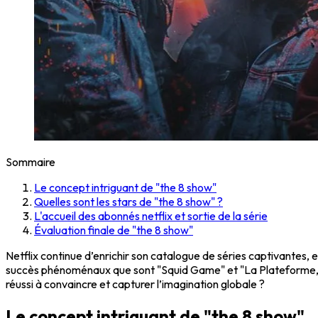
Sommaire
Le concept intriguant de "the 8 show"
Quelles sont les stars de "the 8 show" ?
L'accueil des abonnés netflix et sortie de la série
Évaluation finale de "the 8 show"
Netflix continue d’enrichir son catalogue de séries captivantes, e
succès phénoménaux que sont "Squid Game" et "La Plateforme," m
réussi à convaincre et capturer l’imagination globale ?
Le concept intriguant de "the 8 show"