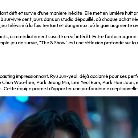
nt défi et survie d’une manière inédite. Elle met en lumière huit p
survivre cent jours dans un studio dépouillé, où chaque achat néces
eu télévisé à la fois tentant et dangereux, où le gain augmente av
s, a immédiatement suscité un vif intérêt. Entre fantasmagorie et 
ple jeu de survie, "The 8 Show" est une réflexion profonde sur la c
un casting impressionnant. Ryu Jun-yeol, déjà acclamé pour ses pe
né de Chun Woo-hee, Park Jeong Min, Lee Yeol Eum, Park Hae Joon,
Rim. Cette équipe promet d’apporter une profondeur exceptionnelle