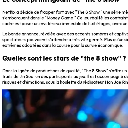
Netflix a décidé de frapper fort avec "The 8 Show," une série mêla
s’embarquent dans le "Money Game." Ce jeu réalité les contraint à 
cadre est posé : un mystérieux immeuble de huit étages, avec un j
La bande annonce, révélée avec des accents sombres et captivant
spectateurs pouvaient s’attendre a très vite germé. Plus qu'un sim
extrêmes adoptées dans la course pour la survie économique.
Quelles sont les stars de "the 8 show" ?
Dans la lignée de productions de qualité, "The 8 Show" s'offre 
traits de Jin Soo, un des participants au jeu. Il est accompag
risques et d’émotions, sous la houlette du réalisateur Han Jae 