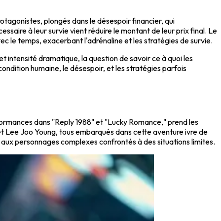
rotagonistes, plongés dans le désespoir financier, qui
saire à leur survie vient réduire le montant de leur prix final. Le
ec le temps, exacerbant l'adrénaline et les stratégies de survie.
intensité dramatique, la question de savoir ce à quoi les
ondition humaine, le désespoir, et les stratégies parfois
rformances dans "Reply 1988" et "Lucky Romance," prend les
 et Lee Joo Young, tous embarqués dans cette aventure ivre de
 aux personnages complexes confrontés à des situations limites.