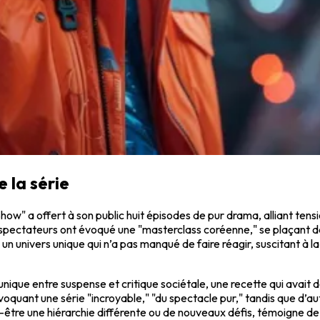
e la série
Show" a offert à son public huit épisodes de pur drama, alliant tensi
s spectateurs ont évoqué une "masterclass coréenne," se plaçant d
 un univers unique qui n’a pas manqué de faire réagir, suscitant à l
unique entre suspense et critique sociétale, une recette qui avait
voquant une série "incroyable," "du spectacle pur," tandis que d’aut
ut-être une hiérarchie différente ou de nouveaux défis, témoigne 