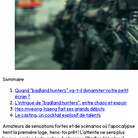
Sommaire
Quand "badland hunters" va-t-il dynamiter notre petit
écran ?
L'intrigue de "badland hunters", entre chaos et espoir
Heo myeong-haeng fait ses grands débuts
Le casting, un cocktail explosif de talents
Amateurs de sensations fortes et de scénarios où l'apocalypse
tient la première loge, tiens-toi prêt ! L'attente ne sera plus