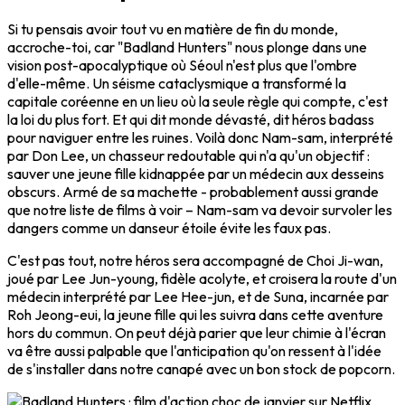
Si tu pensais avoir tout vu en matière de fin du monde,
accroche-toi, car "Badland Hunters" nous plonge dans une
vision post-apocalyptique où Séoul n'est plus que l'ombre
d'elle-même. Un séisme cataclysmique a transformé la
capitale coréenne en un lieu où la seule règle qui compte, c'est
la loi du plus fort. Et qui dit monde dévasté, dit héros badass
pour naviguer entre les ruines. Voilà donc Nam-sam, interprété
par Don Lee, un chasseur redoutable qui n'a qu'un objectif :
sauver une jeune fille kidnappée par un médecin aux desseins
obscurs. Armé de sa machette - probablement aussi grande
que notre liste de films à voir – Nam-sam va devoir survoler les
dangers comme un danseur étoile évite les faux pas.
C'est pas tout, notre héros sera accompagné de Choi Ji-wan,
joué par Lee Jun-young, fidèle acolyte, et croisera la route d'un
médecin interprété par Lee Hee-jun, et de Suna, incarnée par
Roh Jeong-eui, la jeune fille qui les suivra dans cette aventure
hors du commun. On peut déjà parier que leur chimie à l'écran
va être aussi palpable que l'anticipation qu'on ressent à l'idée
de s'installer dans notre canapé avec un bon stock de popcorn.