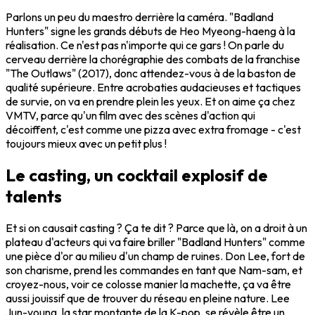
Parlons un peu du maestro derrière la caméra. "Badland
Hunters" signe les grands débuts de Heo Myeong-haeng à la
réalisation. Ce n'est pas n'importe qui ce gars ! On parle du
cerveau derrière la chorégraphie des combats de la franchise
"The Outlaws" (2017), donc attendez-vous à de la baston de
qualité supérieure. Entre acrobaties audacieuses et tactiques
de survie, on va en prendre plein les yeux. Et on aime ça chez
VMTV, parce qu'un film avec des scènes d'action qui
décoiffent, c'est comme une pizza avec extra fromage - c'est
toujours mieux avec un petit plus !
Le casting, un cocktail explosif de
talents
Et si on causait casting ? Ça te dit ? Parce que là, on a droit à un
plateau d'acteurs qui va faire briller "Badland Hunters" comme
une pièce d'or au milieu d'un champ de ruines. Don Lee, fort de
son charisme, prend les commandes en tant que Nam-sam, et
croyez-nous, voir ce colosse manier la machette, ça va être
aussi jouissif que de trouver du réseau en pleine nature. Lee
Jun-young, la star montante de la K-pop, se révèle être un