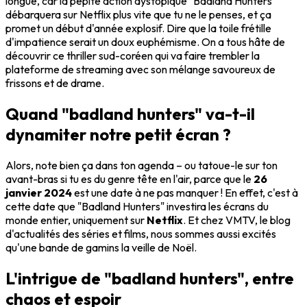
longue, car la pépite action dystopique "Badland Hunters"
débarquera sur Netflix plus vite que tu ne le penses, et ça
promet un début d'année explosif. Dire que la toile frétille
d'impatience serait un doux euphémisme. On a tous hâte de
découvrir ce thriller sud-coréen qui va faire trembler la
plateforme de streaming avec son mélange savoureux de
frissons et de drame.
Quand "badland hunters" va-t-il
dynamiter notre petit écran ?
Alors, note bien ça dans ton agenda – ou tatoue-le sur ton
avant-bras si tu es du genre tête en l'air, parce que le
26
janvier 2024
est une date à ne pas manquer ! En effet, c'est à
cette date que "Badland Hunters" investira les écrans du
monde entier, uniquement sur
Netflix
. Et chez VMTV, le blog
d'actualités des séries et films, nous sommes aussi excités
qu'une bande de gamins la veille de Noël.
L'intrigue de "badland hunters", entre
chaos et espoir