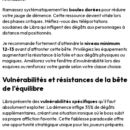
Ramassez systématiquement les
boules dorées
pour réduire
votre jauge de démence. Cette ressource devient vitale lors
des phases critiques. Méfiez-vous des téléportations
soudaines de Libra qui infligent des dégâts aux personnages à
distance mal positionnés.
Je recommande fortement d'atteindre le
niveau minimum
12-13
avant d'affronter cette bête. Privilégiez les équipements
augmentant la résistance à la folie et aux dégâts physiques ou
magiques. Améliorez votre fenêtre d'invulnérabilité lors des
esquives ou renforcez votre garde selon votre classe choisie.
Vulnérabilités et résistances de la bête
de l'équilibre
Libra présente des
vulnérabilités spécifiques
qu'il faut
absolument exploiter. La démence inflige 35% de dégâts
supplémentaires, créant une situation ironique où le boss subit
sa propre affliction favorite. Cette faiblesse paradoxale offre
une opportunité stratégique unique pour les joueurs préparés.