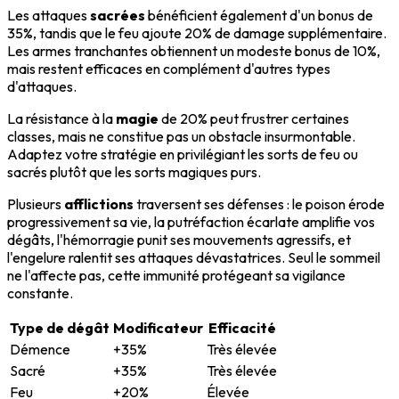
Les attaques
sacrées
bénéficient également d'un bonus de
35%, tandis que le feu ajoute 20% de damage supplémentaire.
Les armes tranchantes obtiennent un modeste bonus de 10%,
mais restent efficaces en complément d'autres types
d'attaques.
La résistance à la
magie
de 20% peut frustrer certaines
classes, mais ne constitue pas un obstacle insurmontable.
Adaptez votre stratégie en privilégiant les sorts de feu ou
sacrés plutôt que les sorts magiques purs.
Plusieurs
afflictions
traversent ses défenses : le poison érode
progressivement sa vie, la putréfaction écarlate amplifie vos
dégâts, l'hémorragie punit ses mouvements agressifs, et
l'engelure ralentit ses attaques dévastatrices. Seul le sommeil
ne l'affecte pas, cette immunité protégeant sa vigilance
constante.
Type de dégât
Modificateur
Efficacité
Démence
+35%
Très élevée
Sacré
+35%
Très élevée
Feu
+20%
Élevée