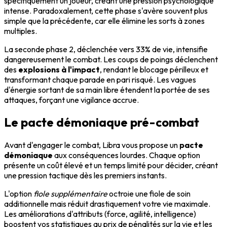
spécifiquement un joueur, créant une pression psychologique
intense. Paradoxalement, cette phase s'avère souvent plus
simple que la précédente, car elle élimine les sorts à zones
multiples.
La seconde phase 2, déclenchée vers 33% de vie, intensifie
dangereusement le combat. Les coups de poings déclenchent
des
explosions à l'impact
, rendant le blocage périlleux et
transformant chaque parade en pari risqué. Les vagues
d'énergie sortant de sa main libre étendent la portée de ses
attaques, forçant une vigilance accrue.
Le pacte démoniaque pré-combat
Avant d'engager le combat, Libra vous propose un
pacte
démoniaque
aux conséquences lourdes. Chaque option
présente un coût élevé et un temps limité pour décider, créant
une pression tactique dès les premiers instants.
L'option
fiole supplémentaire
octroie une fiole de soin
additionnelle mais réduit drastiquement votre vie maximale.
Les améliorations d'attributs (force, agilité, intelligence)
boostent vos statistiques au prix de pénalités sur la vie et les