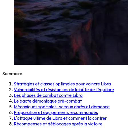
Sommaire
Stratégies et classes optimales pour vaincre Libra
Vulnérabilités et résistances de la bête de l'équilibre
Les phases de combat contre Libra
Le pacte démoniaque pré-combat
Mécaniques spéciales : sceaux dorés et démence
Préparation et équipements recommandés
L'attaque ultime de Libra et comment la contrer
Récompenses et déblocages après la victoire