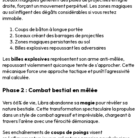
droite, forçant un mouvement perpétuel. Les zones magiques
au sol infligent des dégâts considérables si vous restez
immobile.
Coups de bâton à longue portée
Sceaux créant des barrages de projectiles
Zones magiques persistantes au sol
Billes explosives repoussant les adversaires
Les
billes explosives
représentent son arme anti-mêlée,
repoussant violemment quiconque tente de s'approcher. Cette
mécanique force une approche tactique et punît l'agressivité
mal calculée.
Phase 2 : Combat bestial en mêlée
Vers 66% de vie, Libra abandonne sa
magie
pour révéler sa
nature bestiale. Cette transformation spectaculaire la propulse
dans un style de combat agressif et imprévisible, chargeant à
travers l'arène avec une férocité démoniaque.
Ses enchaînements de
coups de poings
visent