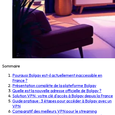
Sommaire
Pourquoi Bolgav est-il actuellement inaccessible en
France ?
Présentation complète de la plateforme Bolgav
Quelle est la nouvelle adresse officielle de Bolgav ?
Solution VPN : votre clé d'accès à Bolgav depuis la France
Guide pratique : 3 étapes pour accéder à Bolgav avec un
VPN
Comparatif des meilleurs VPN pour le streaming