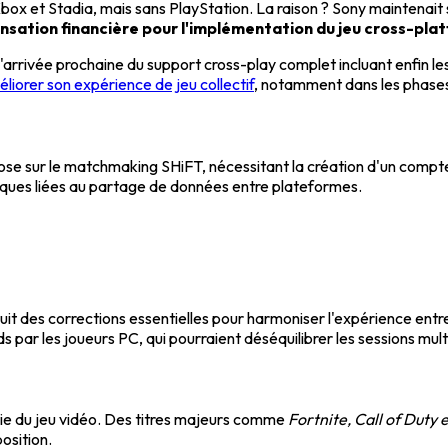
ox et Stadia, mais sans PlayStation. La raison ? Sony maintenait sa
sation financière pour l'implémentation du jeu cross-pla
arrivée prochaine du support cross-play complet incluant enfin l
éliorer son expérience de jeu collectif
, notamment dans les phases
e sur le matchmaking SHiFT, nécessitant la création d'un compte u
fiques liées au partage de données entre plateformes.
uit des corrections essentielles pour harmoniser l'expérience entr
ds par les joueurs PC, qui pourraient déséquilibrer les sessions mult
trie du jeu vidéo. Des titres majeurs comme
Fortnite, Call of Duty
osition.