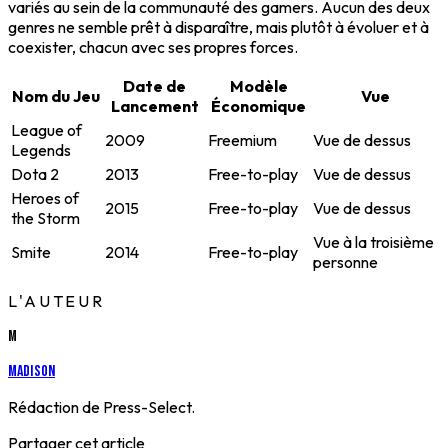
variés au sein de la communauté des gamers. Aucun des deux
genres ne semble prêt à disparaître, mais plutôt à évoluer et à
coexister, chacun avec ses propres forces.
Date de
Modèle
Nom du Jeu
Vue
Lancement
Économique
League of
2009
Freemium
Vue de dessus
Legends
Dota 2
2013
Free-to-play
Vue de dessus
Heroes of
2015
Free-to-play
Vue de dessus
the Storm
Vue à la troisième
Smite
2014
Free-to-play
personne
L'AUTEUR
M
Madison
Rédaction de Press-Select.
Partager cet article