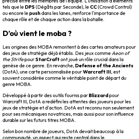
précise entre les membres de l'équipe. L'utilisation d'éléments
tels que le
DPS
(Dégâts par Seconde), le
CC
(Crowd Control)
ou encore le
push
dans les lanes, renforce l'importance de
chaque rôle et de chaque action dans la bataille.
D’où vient le moba ?
Les origines des MOBA remontent à des cartes amateurs pour
des jeux de stratégie déjà établis. Des jeux comme
Aeon of
the Strife
pour
StarCraft
ont joué un rôle crucial dans la
genèse de ce genre. En revanche,
Defense of the Ancients
(DotA), une carte personnalisée pour
Warcraft III
, est
souvent considérée comme le véritable point de départ du
genre MOBA.
Développé à partir des outils fournis par
Blizzard
pour
Warcraft III, DotA a redéfini les attentes des joueurs pour les
jeux de stratégie et d'action. DotA est reconnu non seulement
pour ses mécaniques novatrices, mais aussi pour son influence
durable sur les futurs titres MOBA.
Selon bon nombre de joueurs, DotA devait beaucoup à la
communauté, un aspect qui reste central dans le