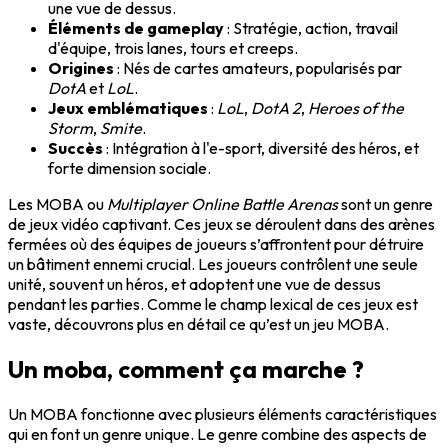
une vue de dessus.
Éléments de gameplay
: Stratégie, action, travail
d'équipe, trois lanes, tours et creeps.
Origines
: Nés de cartes amateurs, popularisés par
DotA
et
LoL
.
Jeux emblématiques
:
LoL
,
DotA 2
,
Heroes of the
Storm
,
Smite
.
Succès
: Intégration à l'e-sport, diversité des héros, et
forte dimension sociale.
Les MOBA ou
Multiplayer Online Battle Arenas
sont un genre
de jeux vidéo captivant. Ces jeux se déroulent dans des arènes
fermées où des équipes de joueurs s’affrontent pour détruire
un bâtiment ennemi crucial. Les joueurs contrôlent une seule
unité, souvent un héros, et adoptent une vue de dessus
pendant les parties. Comme le champ lexical de ces jeux est
vaste, découvrons plus en détail ce qu’est un jeu MOBA.
Un moba, comment ça marche ?
Un MOBA fonctionne avec plusieurs éléments caractéristiques
qui en font un genre unique. Le genre combine des aspects de