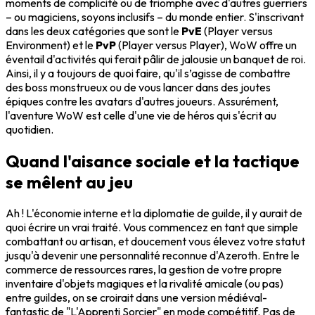
moments de complicité ou de triomphe avec d'autres guerriers
– ou magiciens, soyons inclusifs – du monde entier. S'inscrivant
dans les deux catégories que sont le
PvE
(Player versus
Environment) et le
PvP
(Player versus Player), WoW offre un
éventail d'activités qui ferait pâlir de jalousie un banquet de roi.
Ainsi, il y a toujours de quoi faire, qu'il s’agisse de combattre
des boss monstrueux ou de vous lancer dans des joutes
épiques contre les avatars d'autres joueurs. Assurément,
l'aventure WoW est celle d'une vie de héros qui s'écrit au
quotidien.
Quand l'aisance sociale et la tactique
se mêlent au jeu
Ah ! L'économie interne et la diplomatie de guilde, il y aurait de
quoi écrire un vrai traité. Vous commencez en tant que simple
combattant ou artisan, et doucement vous élevez votre statut
jusqu'à devenir une personnalité reconnue d'Azeroth. Entre le
commerce de ressources rares, la gestion de votre propre
inventaire d'objets magiques et la rivalité amicale (ou pas)
entre guildes, on se croirait dans une version médiéval-
fantastic de "L'Apprenti Sorcier" en mode compétitif. Pas de