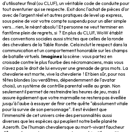
d'utilisateur final (ou CLUF), un véritable code de conduite pour
tout aventurier qui se respecte. Exit donc l'achat de pièces d'or
avec de l'argent réel et autres pratiques de level up express,
sous peine de voir votre compte suspendu pour un aller simple
vers... rien, le néant absolu ! Et personne ne veut terminer en
fantôme plein de regrets, si ? En plus du CLUF, WoW établit
des conventions sociales aussi strictes que celles de la ronde
des chevaliers de la Table Ronde. Cela inclut le respect dans la
communication et un comportement honorable sur les champs
de bataille virtuels.
Imaginez
la scène : vous partez en
croisade contre le plus fourbe des nécromanciens, mais vous
n'avez pas le droit de lui envoyer une grenade de gros mots. La
chevalerie est morte, vive la chevalerie ! Et bien sûr, pour nos
têtes blondes (ou verdâtres, dépendemment de l'avatar
choisi), un système de contrôle parental veille au grain. Non
seulement il permet de restreindre les heures de jeu, mais il
assure également que votre marmaille ne restera pas éveillée
jusqu'à l'aube à essayer de finir cette quête "absolument vitale
pour la survie de son personnage". Il est évident que
l'immensité de cet univers crée des personnalités aussi
diverses que les espèces qui peuplent notre belle planète
Azeroth. De l'humain chevaliersque au mort-vivant faucheur