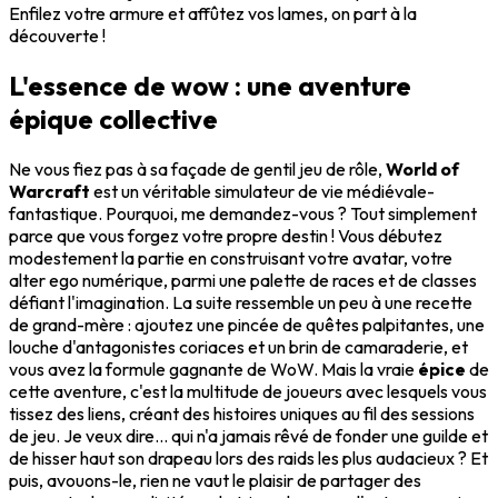
Enfilez votre armure et affûtez vos lames, on part à la
découverte !
L'essence de wow : une aventure
épique collective
Ne vous fiez pas à sa façade de gentil jeu de rôle,
World of
Warcraft
est un véritable simulateur de vie médiévale-
fantastique. Pourquoi, me demandez-vous ? Tout simplement
parce que vous forgez votre propre destin ! Vous débutez
modestement la partie en construisant votre avatar, votre
alter ego numérique, parmi une palette de races et de classes
défiant l'imagination. La suite ressemble un peu à une recette
de grand-mère : ajoutez une pincée de quêtes palpitantes, une
louche d'antagonistes coriaces et un brin de camaraderie, et
vous avez la formule gagnante de WoW. Mais la vraie
épice
de
cette aventure, c'est la multitude de joueurs avec lesquels vous
tissez des liens, créant des histoires uniques au fil des sessions
de jeu. Je veux dire... qui n'a jamais rêvé de fonder une guilde et
de hisser haut son drapeau lors des raids les plus audacieux ? Et
puis, avouons-le, rien ne vaut le plaisir de partager des