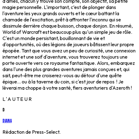
d'âmes, chacun y trouve son compte, son objectif, sa petite
magie personnelle. L'important, c’est de plonger dans
l'aventure les yeux grands ouverts et le cœur battant la
chamade de l'excitation, prêt à affronter l'inconnu qui se
dissimule derrière chaque buisson, chaque donjon. En résumé,
World of Warcraft est beaucoup plus qu'un simple jeu de rôle.
C'est un monde persistant, bouillonnant de vie et
d'opportunités, où des légions de joueurs bâtissent leur propre
épopée. Tant que vous avez un peu de curiosité, une connexion
internet et une soif d'aventure, vous trouverez toujours une
porte ouverte vers ce royaume fantastique. Alors, embarquez
dans l'une des plus grandes aventures jamais conçues et, qui
sait, peut-être me croiserez-vous au détour d'une quête
épique... ou à la taverne du coin, si c'est jour de repos ! Je
lèverai ma choppe à votre santé, fiers aventuriers d'Azeroth !
L'AUTEUR
D
Diana
Rédaction de Press-Select.