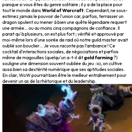
panique si vous êtes du genre solitaire ; il y a de la place pour
tout le monde dans
World of Warcraft
. Cependant, ne sous-
estimez jamais le pouvoir de l'union car, parfois, terrasser un
dragon opulent ou mener à bien une quête légendaire requiert
une armée... ou au moins cinq compagnons de confiance. Il
parait qu'à plusieurs, on est plus fort ; vérifié et approuvé par
moi-même lors d'une soirée de raid où notre guild master avait
oublié son bouclier... Je vous raconte pas l'ambiance ! Ce
cocktail d'interactions sociales, de négociations et parfois
même de magouilles (quelqu'un a-t-il dit
gold farming
?)
souligne une dimension souvent oubliée du jeu : ici, on cultive
aussi bien sa dextérité numérique que ses aptitudes sociales.
En clair, WoW pourrait bien être le meilleur entraînement pour
devenir un as de la rhétorique et du leadership.