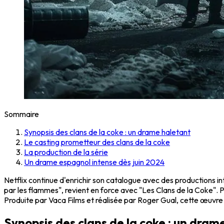
Sommaire
Synopsis des clans de la coke : un drame haletant
Le casting prometteur des clans de la coke
La production de la série
Un drame espagnol intense dès juin 2024
Netflix continue d'enrichir son catalogue avec des productions 
par les flammes", revient en force avec
"Les Clans de la Coke"
. 
Produite par Vaca Films et réalisée par Roger Gual, cette œuvr
Synopsis des clans de la coke : un dram