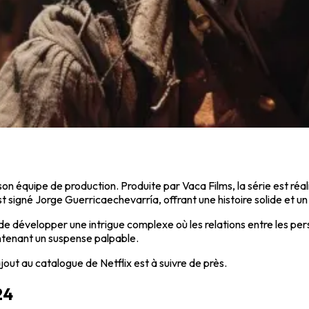
n équipe de production. Produite par Vaca Films, la série est réa
st signé
Jorge Guerricaechevarría
, offrant une histoire solide e
e développer une intrigue complexe où les relations entre les per
ntenant un suspense palpable.
ajout au catalogue de Netflix est à suivre de près.
24