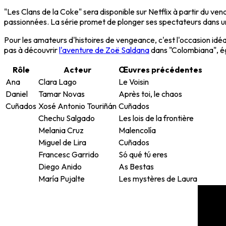
"Les Clans de la Coke"
sera disponible sur Netflix à partir du ve
passionnées. La série promet de plonger ses spectateurs dans un
Pour les amateurs d'histoires de vengeance, c'est l'occasion idé
pas à découvrir
l'aventure de Zoë Saldana
dans "Colombiana", ég
Rôle
Acteur
Œuvres précédentes
Ana
Clara Lago
Le Voisin
Daniel
Tamar Novas
Après toi, le chaos
Cuñados
Xosé Antonio Touriñán
Cuñados
Chechu Salgado
Les lois de la frontière
Melania Cruz
Malencolía
Miguel de Lira
Cuñados
Francesc Garrido
Só qué tú eres
Diego Anido
As Bestas
María Pujalte
Les mystères de Laura