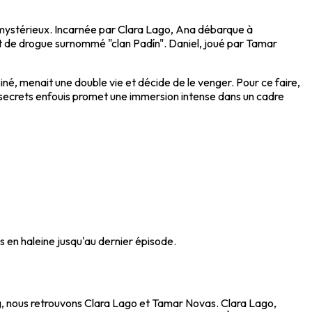
é mystérieux. Incarnée par Clara Lago, Ana débarque à
nt de drogue surnommé "clan Padín". Daniel, joué par Tamar
né, menait une double vie et décide de le venger. Pour ce faire,
des secrets enfouis promet une immersion intense dans un cadre
s en haleine jusqu'au dernier épisode.
ng, nous retrouvons Clara Lago et Tamar Novas. Clara Lago,