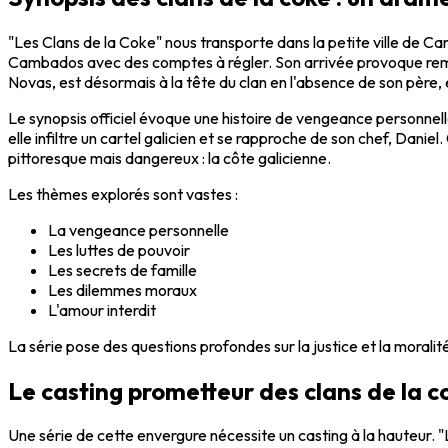
"Les Clans de la Coke"
nous transporte dans la petite ville de C
Cambados avec des comptes à régler. Son arrivée provoque remous
Novas, est désormais à la tête du clan en l'absence de son père,
Le synopsis officiel évoque une histoire de vengeance personnell
elle infiltre un cartel galicien et se rapproche de son chef, Dan
pittoresque mais dangereux : la côte galicienne.
Les thèmes explorés sont vastes :
La vengeance personnelle
Les luttes de pouvoir
Les secrets de famille
Les dilemmes moraux
L'amour interdit
La série pose des questions profondes sur la justice et la morali
Le casting prometteur des clans de la c
Une série de cette envergure nécessite un casting à la hauteur.
"