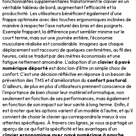
fonctionnalités supplémentaires transforment le clavier en un
véritable tableau de bord, augmentant l'efficacité et la
productivité. Les utilisateurs bénéficient également d'une
frappe optimisée avec des touches ergonomiques inclinées de
manière à respecter l'axe naturel des bras et des poignets.
Exemple frappant, la différence peut sembler minime sur le
court terme, mais sur une journée entière, l'économie
musculaire réalisée est considérable. Imaginez que chaque
déplacement soit raccourci de quelques centimètres, au fil des
heures, cela se traduit par des mètres économisés et une
fatigue nettement amoindrie. L'adoption d'un
clavier à pavé
numérique déporté
est donc loin d'être un simple choix de
confort. C'est une décision réfléchie en réponse à un besoin de
prévention des TMS et d'amélioration du
confort postural
.
D'ailleurs, de plus en plus d'utilisateurs prennent conscience de
l'importance de bien choisir leur matériel informatique, non
seulement en fonction de ses performances, mais également
en fonction de son impact sur leur santé à long terme. Enfin, il
est à noter que les options varient d'un modèle à l'autre, et qu'il
convient de choisir le clavier qui correspondra le mieux à vos
attentes spécifiques. À travers ces lignes, je vous ai partagé un
aperçu de ce qui fait la spécificité et les avantages d'un
clavier ergonomique avec pavé numérique à gauche
.