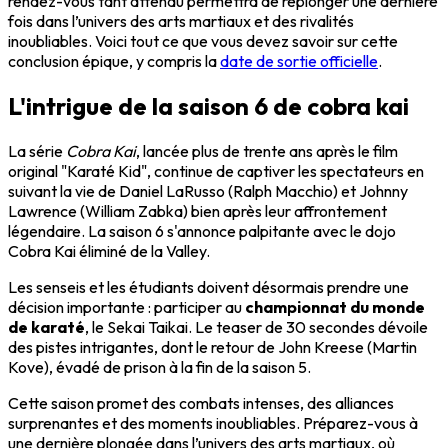
rendez-vous tant attendu permettra de replonger une dernière
fois dans l’univers des arts martiaux et des rivalités
inoubliables. Voici tout ce que vous devez savoir sur cette
conclusion épique, y compris la
date de sortie officielle
.
L'intrigue de la saison 6 de cobra kai
La série
Cobra Kai
, lancée plus de trente ans après le film
original "Karaté Kid", continue de captiver les spectateurs en
suivant la vie de Daniel LaRusso (Ralph Macchio) et Johnny
Lawrence (William Zabka) bien après leur affrontement
légendaire. La saison 6 s'annonce palpitante avec le dojo
Cobra Kai éliminé de la Valley.
Les senseis et les étudiants doivent désormais prendre une
décision importante : participer au
championnat du monde
de karaté
, le Sekai Taikai. Le teaser de 30 secondes dévoile
des pistes intrigantes, dont le retour de John Kreese (Martin
Kove), évadé de prison à la fin de la saison 5.
Cette saison promet des combats intenses, des alliances
surprenantes et des moments inoubliables. Préparez-vous à
une dernière plongée dans l’univers des arts martiaux, où