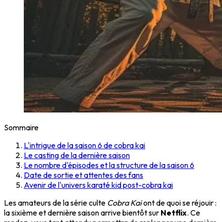
Sommaire
L'intrigue de la saison 6 de cobra kai
Le casting de la dernière saison
Le nombre d'épisodes et la structure de la saison 6
Date de sortie et attentes des fans
Avenir de l'univers karaté kid post-cobra kai
Les amateurs de la série culte
Cobra Kai
ont de quoi se réjouir :
la sixième et dernière saison arrive bientôt sur
Netflix
. Ce