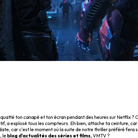
ui a squatté ton canapé et ton écran pendant des heures sur Netflix 
f, a explosé tous les compteurs. Eh bien, attache ta ceinture, ca
date, car c'est le moment où la suite de notre thriller préféré fera
, le
blog d'actualités des séries et films
, VMTV ?