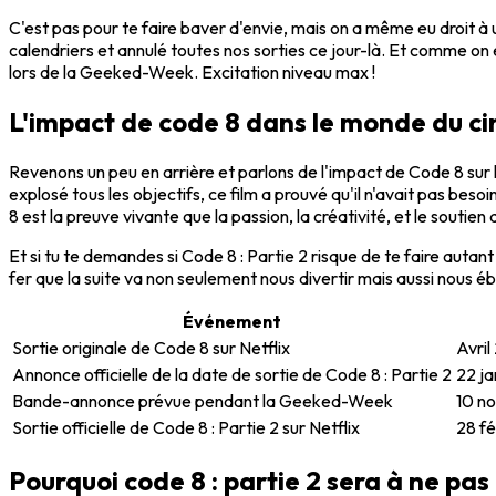
C'est pas pour te faire baver d'envie, mais on a même eu droit à 
calendriers et annulé toutes nos sorties ce jour-là. Et comme on
lors de la Geeked-Week. Excitation niveau max !
L'impact de code 8 dans le monde du c
Revenons un peu en arrière et parlons de l'impact de Code 8 su
explosé tous les objectifs, ce film a prouvé qu'il n'avait pas be
8 est la preuve vivante que la passion, la créativité, et le sout
Et si tu te demandes si Code 8 : Partie 2 risque de te faire autant
fer que la suite va non seulement nous divertir mais aussi nous éb
Événement
Sortie originale de Code 8 sur Netflix
Avri
Annonce officielle de la date de sortie de Code 8 : Partie 2
22 j
Bande-annonce prévue pendant la Geeked-Week
10 n
Sortie officielle de Code 8 : Partie 2 sur Netflix
28 f
Pourquoi code 8 : partie 2 sera à ne pas