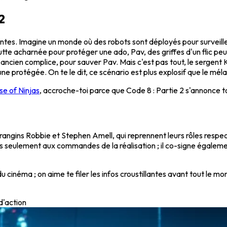
2
antes. Imagine un monde où des robots sont déployés pour surveille
utte acharnée pour protéger une ado, Pav, des griffes d'un flic peu
en complice, pour sauver Pav. Mais c'est pas tout, le sergent Ki
une protégée. On te le dit, ce scénario est plus explosif que le mé
e of Ninjas
, accroche-toi parce que Code 8 : Partie 2 s'annonce tou
s frangins Robbie et Stephen Amell, qui reprennent leurs rôles res
s seulement aux commandes de la réalisation ; il co-signe égalemen
cinéma ; on aime te filer les infos croustillantes avant tout le mon