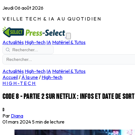
Jeudi 06 août 2026
VEILLE TECH & IA AU QUOTIDIEN
Actualités
High-tech
IA
Matériel & Tutos
Actualités
High-tech
IA
Matériel & Tutos
Accueil
/
À la une
/
High-tech
HIGH-TECH
Code 8 - Partie 2 sur Netflix : infos et date de sor
D
Par
Diana
01 mars 2024
5 min de lecture