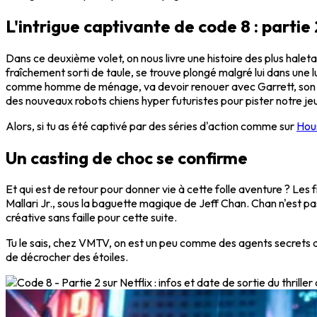
L'intrigue captivante de code 8 : partie 
Dans ce deuxième volet, on nous livre une histoire des plus halet
fraîchement sorti de taule, se trouve plongé malgré lui dans une l
comme homme de ménage, va devoir renouer avec Garrett, son anci
des nouveaux robots chiens hyper futuristes pour pister notre je
Alors, si tu as été captivé par des séries d'action comme sur
Hous
Un casting de choc se confirme
Et qui est de retour pour donner vie à cette folle aventure ? Le
Mallari Jr., sous la baguette magique de Jeff Chan. Chan n'est pa
créative sans faille pour cette suite.
Tu le sais, chez VMTV, on est un peu comme des agents secrets du 
de décrocher des étoiles.