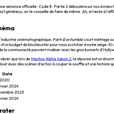
une annonce officielle : Code 8 : Partie 2 déboulera sur nos écrans
 est généreux, on te conseille de faire de même. Ah, et reste à l'
inéma
r l'industrie cinématographique. Parti d'un humble court métrage
soin d'un budget de blockbuster pour nous scotcher à notre siège. E
ien de la communauté peuvent rivaliser avec les gros bonnets d'Holl
 vibrer que lors de
Machos Alpha Saison 2
, la réponse est un éno
louir avec des scènes d’action à couper le souffle et une histoire q
Date
l 2020
anvier 2024
ovembre 2023
évrier 2024
 rater