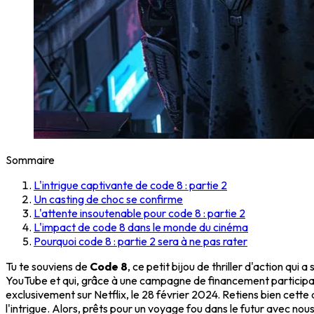
Sommaire
L'intrigue captivante de code 8 : partie 2
Un casting de choc se confirme
L'attente insoutenable pour code 8 : partie 2
L'impact de code 8 dans le monde du cinéma
Pourquoi code 8 : partie 2 sera à ne pas rater
Tu te souviens de
Code 8
, ce petit bijou de thriller d'action q
YouTube et qui, grâce à une campagne de financement participati
exclusivement sur Netflix, le 28 février 2024. Retiens bien cette 
l'intrigue. Alors, prêts pour un voyage fou dans le futur avec nous