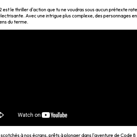
 2 est le thriller d'action que tu ne voudras sous aucun prétexte ra
électrisante. Avec une intrigue plus complexe, des personnages enc
ens du terme.
ra scotchés à nos écrans, prêts à plonger dans l'aventure de Code 8 