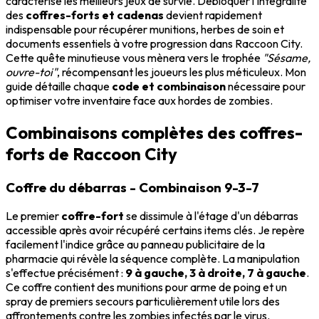
caractérise les meilleurs jeux de survie. Débloquer l'intégralité
des
coffres-forts et cadenas
devient rapidement
indispensable pour récupérer munitions, herbes de soin et
documents essentiels à votre progression dans Raccoon City.
Cette quête minutieuse vous mènera vers le trophée
"Sésame,
ouvre-toi"
, récompensant les joueurs les plus méticuleux. Mon
guide détaille chaque
code et combinaison
nécessaire pour
optimiser votre inventaire face aux hordes de zombies.
Combinaisons complètes des coffres-
forts de Raccoon City
Coffre du débarras - Combinaison 9-3-7
Le premier
coffre-fort
se dissimule à l'étage d'un débarras
accessible après avoir récupéré certains items clés. Je repère
facilement l'indice grâce au panneau publicitaire de la
pharmacie qui révèle la séquence complète. La manipulation
s'effectue précisément :
9 à gauche, 3 à droite, 7 à gauche
.
Ce coffre contient des munitions pour arme de poing et un
spray de premiers secours particulièrement utile lors des
affrontements contre les zombies infectés par le virus.