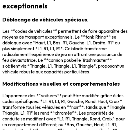
exceptionnels
Déblocage de véhicules spéciaux
Les **codes de véhicules** permettent de faire apparaître des
moyens de transport exceptionnels. Le **tank Rhino** se
débloque avec *Haut, L1, Bas, R1, Gauche, L1, Droite, R1* ou
plus simplement *L1, R1, L1, R1*. Ce blindé transforme
radicalement l'expérience de jeu en offrant une puissance de
feu dévastatrice. Le **camion poubelle Trashmaster**
s'obtient via *Triangle, L1, Triangle, L1, Triangle*, proposant un
véhicule robuste aux capacités particulières.
Modifications visuelles et comportementales
L'apparence des **voitures** peut être modifiée grâce à des
codes spécifiques. *L1, R1, L1, R1, Gauche, Rond, Haut, Croix*
transforme tous les véhicules en **noir**, tandis que *Triangle,
Triangle, L1, R1* les rend **chromés**. Les propriétés de
conduite se modifient avec *L1, R1, Triangle, Rond, Croix* pour
un comportement différent, ou *Bas, Gauche, Haut, L1, R1,