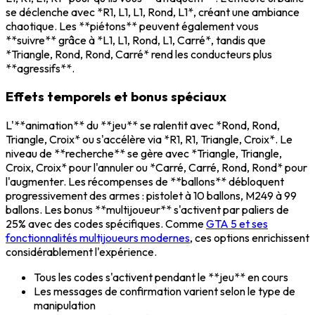
se déclenche avec *R1, L1, L1, Rond, L1*, créant une ambiance
chaotique. Les **piétons** peuvent également vous
**suivre** grâce à *L1, L1, Rond, L1, Carré*, tandis que
*Triangle, Rond, Rond, Carré* rend les conducteurs plus
**agressifs**.
Effets temporels et bonus spéciaux
L'**animation** du **jeu** se ralentit avec *Rond, Rond,
Triangle, Croix* ou s'accélère via *R1, R1, Triangle, Croix*. Le
niveau de **recherche** se gère avec *Triangle, Triangle,
Croix, Croix* pour l'annuler ou *Carré, Carré, Rond, Rond* pour
l'augmenter. Les récompenses de **ballons** débloquent
progressivement des armes : pistolet à 10 ballons, M249 à 99
ballons. Les bonus **multijoueur** s'activent par paliers de
25% avec des codes spécifiques. Comme
GTA 5 et ses
fonctionnalités multijoueurs modernes
, ces options enrichissent
considérablement l'expérience.
Tous les codes s'activent pendant le **jeu** en cours
Les messages de confirmation varient selon le type de
manipulation