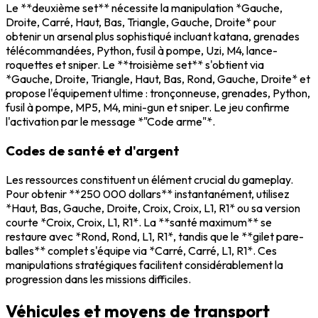
Le **deuxième set** nécessite la manipulation *Gauche,
Droite, Carré, Haut, Bas, Triangle, Gauche, Droite* pour
obtenir un arsenal plus sophistiqué incluant katana, grenades
télécommandées, Python, fusil à pompe, Uzi, M4, lance-
roquettes et sniper. Le **troisième set** s'obtient via
*Gauche, Droite, Triangle, Haut, Bas, Rond, Gauche, Droite* et
propose l'équipement ultime : tronçonneuse, grenades, Python,
fusil à pompe, MP5, M4, mini-gun et sniper. Le jeu confirme
l'activation par le message *"Code arme"*.
Codes de santé et d'argent
Les ressources constituent un élément crucial du gameplay.
Pour obtenir **250 000 dollars** instantanément, utilisez
*Haut, Bas, Gauche, Droite, Croix, Croix, L1, R1* ou sa version
courte *Croix, Croix, L1, R1*. La **santé maximum** se
restaure avec *Rond, Rond, L1, R1*, tandis que le **gilet pare-
balles** complet s'équipe via *Carré, Carré, L1, R1*. Ces
manipulations stratégiques facilitent considérablement la
progression dans les missions difficiles.
Véhicules et moyens de transport