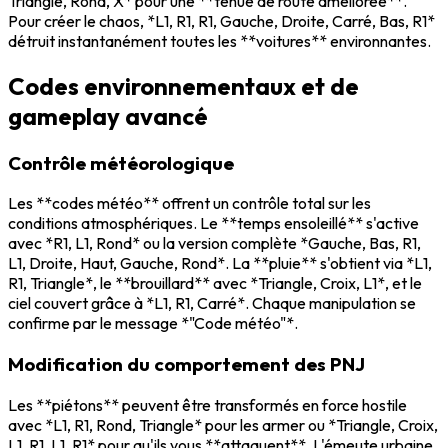
Triangle, Rond, X* pour une **tenue de route améliorée**.
Pour créer le chaos, *L1, R1, R1, Gauche, Droite, Carré, Bas, R1*
détruit instantanément toutes les **voitures** environnantes.
Codes environnementaux et de
gameplay avancé
Contrôle météorologique
Les **codes météo** offrent un contrôle total sur les
conditions atmosphériques. Le **temps ensoleillé** s'active
avec *R1, L1, Rond* ou la version complète *Gauche, Bas, R1,
L1, Droite, Haut, Gauche, Rond*. La **pluie** s'obtient via *L1,
R1, Triangle*, le **brouillard** avec *Triangle, Croix, L1*, et le
ciel couvert grâce à *L1, R1, Carré*. Chaque manipulation se
confirme par le message *"Code météo"*.
Modification du comportement des PNJ
Les **piétons** peuvent être transformés en force hostile
avec *L1, R1, Rond, Triangle* pour les armer ou *Triangle, Croix,
L1, R1, L1, R1* pour qu'ils vous **attaquent**. L'émeute urbaine