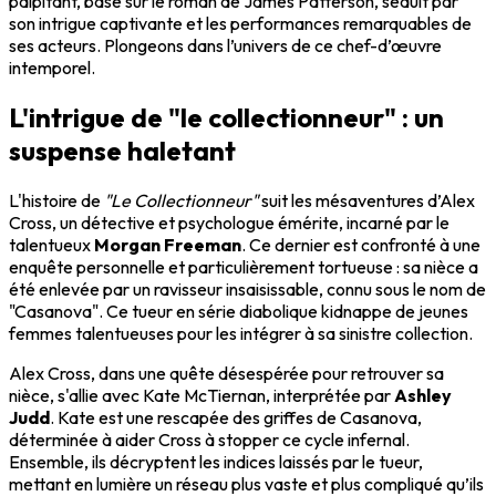
palpitant, basé sur le roman de James Patterson, séduit par
son intrigue captivante et les performances remarquables de
ses acteurs. Plongeons dans l’univers de ce chef-d’œuvre
intemporel.
L'intrigue de "le collectionneur" : un
suspense haletant
L'histoire de
"Le Collectionneur"
suit les mésaventures d’Alex
Cross, un détective et psychologue émérite, incarné par le
talentueux
Morgan Freeman
. Ce dernier est confronté à une
enquête personnelle et particulièrement tortueuse : sa nièce a
été enlevée par un ravisseur insaisissable, connu sous le nom de
"Casanova". Ce tueur en série diabolique kidnappe de jeunes
femmes talentueuses pour les intégrer à sa sinistre collection.
Alex Cross, dans une quête désespérée pour retrouver sa
nièce, s'allie avec Kate McTiernan, interprétée par
Ashley
Judd
. Kate est une rescapée des griffes de Casanova,
déterminée à aider Cross à stopper ce cycle infernal.
Ensemble, ils décryptent les indices laissés par le tueur,
mettant en lumière un réseau plus vaste et plus compliqué qu’ils