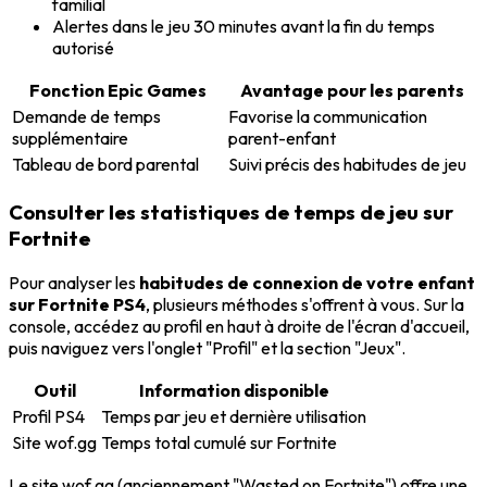
familial
Alertes dans le jeu 30 minutes avant la fin du temps
autorisé
Fonction Epic Games
Avantage pour les parents
Demande de temps
Favorise la communication
supplémentaire
parent-enfant
Tableau de bord parental
Suivi précis des habitudes de jeu
Consulter les statistiques de temps de jeu sur
Fortnite
Pour analyser les
habitudes de connexion de votre enfant
sur Fortnite PS4
, plusieurs méthodes s'offrent à vous. Sur la
console, accédez au profil en haut à droite de l'écran d'accueil,
puis naviguez vers l'onglet "Profil" et la section "Jeux".
Outil
Information disponible
Profil PS4
Temps par jeu et dernière utilisation
Site wof.gg
Temps total cumulé sur Fortnite
Le site wof.gg (anciennement "Wasted on Fortnite") offre une