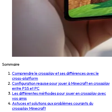
Sommaire
Comprendre le crossplay et ses différences avec le
cross-platform
Configuration requise pour jouer à Minecraft en crossplay
entre PS5 et PC
Les différentes méthodes pour jouer en crossplay avec
vos amis
Astuces et solutions aux problèmes courants du
crossplay Minecraft