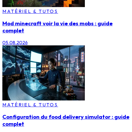
MATÉRIEL & TUTOS
Mod minecraft voir la vie des mobs : guide
complet
05.08.2026
MATÉRIEL & TUTOS
Configuration du food delivery simulator : guide
complet