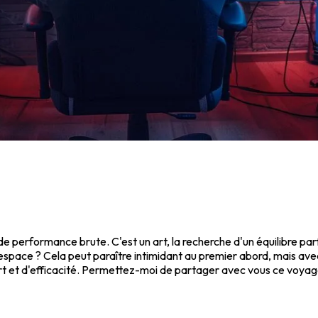
e performance brute. C'est un art, la recherche d'un équilibre parf
x espace ? Cela peut paraître intimidant au premier abord, mais a
t et d'efficacité. Permettez-moi de partager avec vous ce voyage