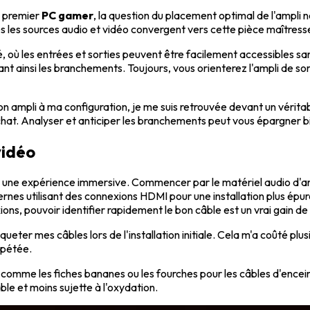
n premier
PC gamer
, la question du placement optimal de l'ampli
 les sources audio et vidéo convergent vers cette pièce maîtresse, 
, où les entrées et sorties peuvent être facilement accessibles s
t ainsi les branchements. Toujours, vous orienterez l'ampli de sort
r mon ampli à ma configuration, je me suis retrouvée devant un véri
at. Analyser et anticiper les branchements peut vous épargner bi
vidéo
r une expérience immersive. Commencer par le matériel audio d'an
rnes utilisant des connexions HDMI pour une installation plus épuré
ions, pouvoir identifier rapidement le bon câble est un vrai gain d
tiqueter mes câbles lors de l'installation initiale. Cela m'a coûté
épétée.
ons comme les fiches bananes ou les fourches pour les câbles d'encei
ble et moins sujette à l'oxydation.