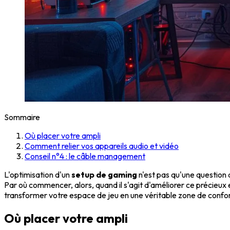
Sommaire
Où placer votre ampli
Comment relier vos appareils audio et vidéo
Conseil n°4 : le câble management
L'optimisation d'un
setup de gaming
n'est pas qu'une question d
Par où commencer, alors, quand il s'agit d'améliorer ce précieu
transformer votre espace de jeu en une véritable zone de confor
Où placer votre ampli