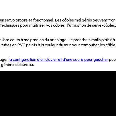
 un setup propre et fonctionnel. Les câbles mal gérés peuvent tran
s techniques pour maîtriser vos câbles ; l'utilisation de serre-câb
er libre cours à ma passion du bricolage. Je prends un malin plaisir
 des tubes en PVC peints à la couleur du mur pour camoufler les câbl
isager
la configuration d'un clavier et d'une souris pour gaucher
pour
 général du bureau.