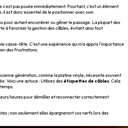
 ne s'est pas posée immédiatement. Pourtant, c'est un élément
il est donc essentiel de le positionner avec soin.
ans pour autant encombrer ou gêner le passage. La plupart des
e à favoriser la gestion des câbles, évitant ainsi tout
table casse-tête. C'est une expérience qui m'a appris l'importance
en des frustrations.
cienne génération, comme la platine vinyle, nécessite souvent
e. Voici une astuce : Utilisez des
étiquettes de câbles
. Cela
e temps.
 plusieurs heures pour démêler et reconnecter correctement
ntes ; non seulement elles épargneront vos nerfs lors des