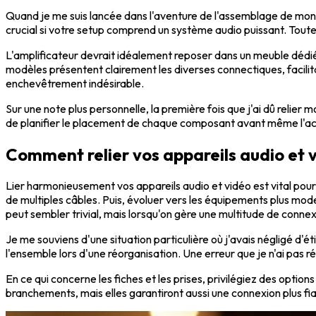
Quand je me suis lancée dans l'aventure de l'assemblage de mo
crucial si votre setup comprend un système audio puissant. Toutes
L'amplificateur devrait idéalement reposer dans un meuble dédié
modèles présentent clairement les diverses connectiques, facilitan
enchevêtrement indésirable.
Sur une note plus personnelle, la première fois que j'ai dû relie
de planifier le placement de chaque composant avant même l'ach
Comment relier vos appareils audio et 
Lier harmonieusement vos appareils audio et vidéo est vital pou
de multiples câbles. Puis, évoluer vers les équipements plus mode
peut sembler trivial, mais lorsqu'on gère une multitude de connex
Je me souviens d'une situation particulière où j'avais négligé d'é
l'ensemble lors d'une réorganisation. Une erreur que je n'ai pas r
En ce qui concerne les fiches et les prises, privilégiez des opti
branchements, mais elles garantiront aussi une connexion plus fia