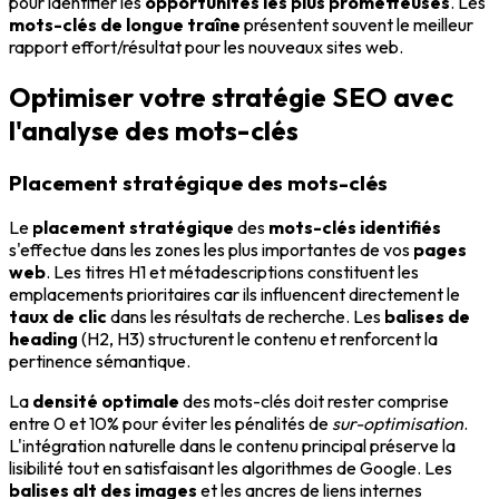
pour identifier les
opportunités les plus prometteuses
. Les
mots-clés de longue traîne
présentent souvent le meilleur
rapport effort/résultat pour les nouveaux sites web.
Optimiser votre stratégie SEO avec
l'analyse des mots-clés
Placement stratégique des mots-clés
Le
placement stratégique
des
mots-clés identifiés
s'effectue dans les zones les plus importantes de vos
pages
web
. Les titres H1 et métadescriptions constituent les
emplacements prioritaires car ils influencent directement le
taux de clic
dans les résultats de recherche. Les
balises de
heading
(H2, H3) structurent le contenu et renforcent la
pertinence sémantique.
La
densité optimale
des mots-clés doit rester comprise
entre 0 et 10% pour éviter les pénalités de
sur-optimisation
.
L'intégration naturelle dans le contenu principal préserve la
lisibilité tout en satisfaisant les algorithmes de Google. Les
balises alt des images
et les ancres de liens internes