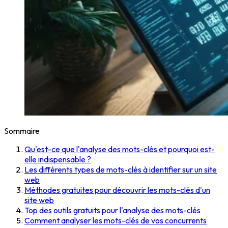
Sommaire
Qu'est-ce que l'analyse des mots-clés et pourquoi est-
elle indispensable ?
Les différents types de mots-clés à identifier sur un site
web
Méthodes gratuites pour découvrir les mots-clés d'un
site web
Top des outils gratuits pour l'analyse des mots-clés
Comment analyser les mots-clés de vos concurrents