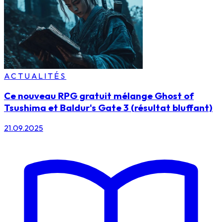
ACTUALITÉS
Ce nouveau RPG gratuit mélange Ghost of
Tsushima et Baldur's Gate 3 (résultat bluffant)
21.09.2025