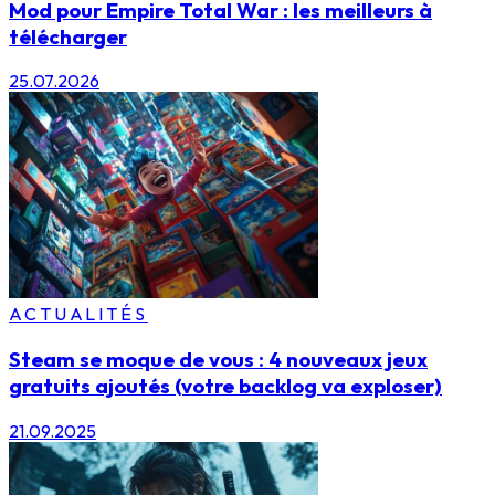
Mod pour Empire Total War : les meilleurs à
télécharger
25.07.2026
ACTUALITÉS
Steam se moque de vous : 4 nouveaux jeux
gratuits ajoutés (votre backlog va exploser)
21.09.2025