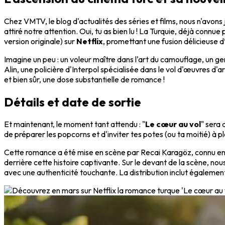
Chez VMTV, le blog d'actualités des séries et films, nous n'avons 
attiré notre attention. Oui, tu as bien lu ! La Turquie, déjà conn
version originale) sur
Netflix
, promettant une fusion délicieuse 
Imagine un peu : un voleur maître dans l'art du camouflage, un ge
Alin, une policière d'Interpol spécialisée dans le vol d'œuvres d'a
et bien sûr, une dose substantielle de romance !
Détails et date de sortie
Et maintenant, le moment tant attendu : "
Le cœur au vol
" sera 
de préparer les popcorns et d'inviter tes potes (ou ta moitié) à 
Cette romance a été mise en scène par Recai Karagöz, connu ent
derrière cette histoire captivante. Sur le devant de la scène, no
avec une authenticité touchante. La distribution inclut égale