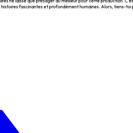
nnées ne laisse que présager du meilleur pour cette production. C’
es histoires fascinantes et profondément humaines. Alors, tiens-toi