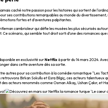
jamais caché notre passion pour les histoires qui sortent de l'ordin
ue pour ses contributions remarquables au monde du divertissement, 
d’émotions fortes et d’aventures palpitantes.
ntleman cambrioleur qui défie les musées les plus sécurisés autour
rt. Ce scénario, qui semble tout droit sorti d’une des romances que n
disponible en exclusivité sur
Netflix
à partir du 14 mars 2024. Avec
plonger dans cette aventure dès sa sortie.
re autres pour sa contribution à la comédie romantique "Les Tact
us retrouvons Birkan Sokullu et Esra Bilgiç, ces acteurs talentueux
ment des acteurs renommés comme Osman Alkaş, Ushan Çakır, et H