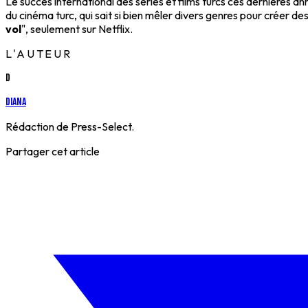
Le succès international des séries et films turcs ces dernières a
du cinéma turc, qui sait si bien mêler divers genres pour créer d
vol
", seulement sur Netflix.
L'AUTEUR
D
Diana
Rédaction de Press-Select.
Partager cet article