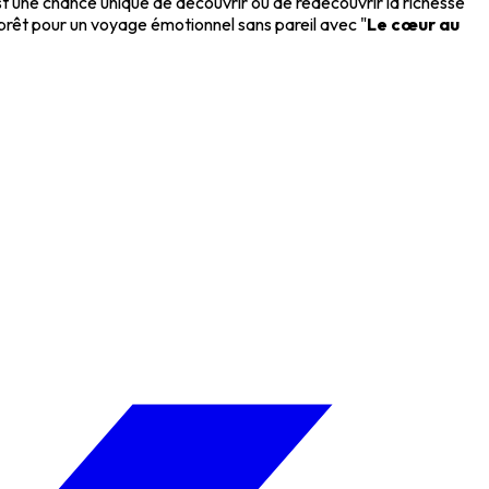
est une chance unique de découvrir ou de redécouvrir la richesse
 prêt pour un voyage émotionnel sans pareil avec "
Le cœur au