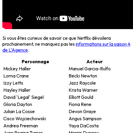
Si vous êtes curieux de savoir ce que Netflix dévoilera
prochainement, ne manquez pas les
informations sur la saison 4
de L’Agence
.
Personnage
Acteur
Mickey Haller
Manuel Garcia-Rulfo
Lorna Crane
Becki Newton
Izzy Letts
Jazz Raycole
Hayley Haller
Krista Warner
David 'Legal' Siegel
Elliott Gould
Gloria Dayton
Fiona Rene
Julian La Cosse
Devon Graye
Cisco Wojciechowski
Angus Sampson
Andrea Freeman
Yaya DaCosta
Juge Regina Turner
Merrin Dungey