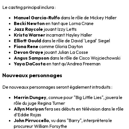
Le casting principal inclura :
Manuel Garcia-Rulfo
dans le rôle de Mickey Haller
Becki Newton
en tant que Lorna Crane
Jazz Raycole
jouant Izzy Letts
Krista Warner
incarnant Hayley Haller
Elliott Gould
dans le rôle de David 'Legal' Siegel
Fiona Rene
comme Gloria Dayton
Devon Graye
jouant Julian La Cosse
Angus Sampson
dans le rôle de Cisco Wojciechowski
Yaya DaCosta
en tant qu’Andrea Freeman
Nouveaux personnages
De nouveaux personnages seront également introduits :
Merrin Dungey
, connue pour "Big Little Lies", jouera le
rôle du juge Regina Turner
Allyn Moriyon
fera ses débuts en télévision dans le rôle
d’Eddie Rojas
John Pirruccello
, vu dans "Barry", interprétera le
procureur William Forsythe