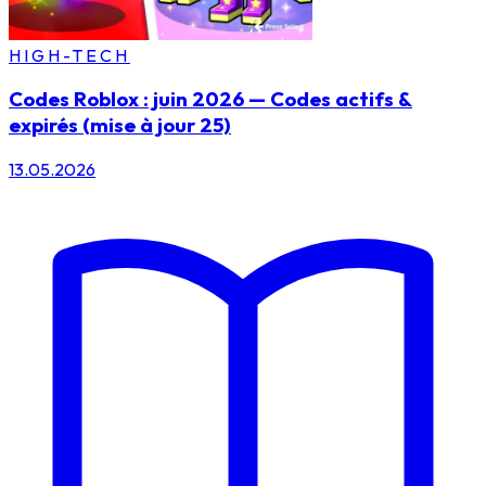
HIGH-TECH
Codes Roblox : juin 2026 — Codes actifs &
expirés (mise à jour 25)
13.05.2026