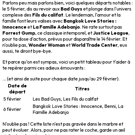
Parlons peu mais parlons bien, voici quelques départs notables :
le 5 février, dis au revoir aux
Bad Guys
et plonge dans l'univers
complexe des
Fils du califat
. Le lendemain, l'amour et la
famille font leurs valises avec
Bangkok Love Stories :
Innocence
et
La Famille Adebanjo
. Ne rate surtout pas
Forrest Gump
, ce classique intemporel, et
Justice League
,
pour ta dose d'action, prévus pour disparaître le 14 février. Et
n'oublie pas,
Wonder Woman
et
World Trade Center
, eux
aussi, te diront bye-bye.
Et parce qu'on est sympas, voici un petit tableau pour t'aider à
te repérer parmi ces adieux émouvants :
... (et ainsi de suite pour chaque date jusqu'au 29 février).
Date de
Titres
départ
5 février
Les Bad Guys, Les Fils du califat
Bangkok Love Stories : Innocence, Benni, La
6 février
Famille Adebanjo
N'oublie pas ! Cette liste n'est pas gravée dans le marbre et
peut évoluer. Alors, pour ne pas rater le coche, garde un œil