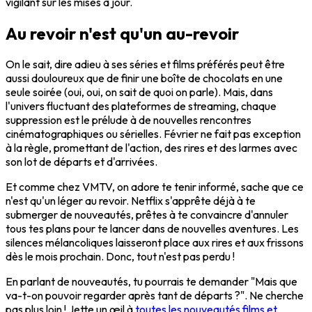
vigilant sur les mises à jour.
Au revoir n'est qu'un au-revoir
On le sait, dire adieu à ses séries et films préférés peut être
aussi douloureux que de finir une boîte de chocolats en une
seule soirée (oui, oui, on sait de quoi on parle). Mais, dans
l'univers fluctuant des plateformes de streaming, chaque
suppression est le prélude à de nouvelles rencontres
cinématographiques ou sérielles. Février ne fait pas exception
à la règle, promettant de l'action, des rires et des larmes avec
son lot de départs et d'arrivées.
Et comme chez VMTV, on adore te tenir informé, sache que ce
n'est qu'un léger au revoir. Netflix s'apprête déjà à te
submerger de nouveautés, prêtes à te convaincre d'annuler
tous tes plans pour te lancer dans de nouvelles aventures. Les
silences mélancoliques laisseront place aux rires et aux frissons
dès le mois prochain. Donc, tout n'est pas perdu !
En parlant de nouveautés, tu pourrais te demander "Mais que
va-t-on pouvoir regarder après tant de départs ?". Ne cherche
pas plus loin ! Jette un œil à
toutes les nouveautés films et