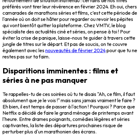
retournement de situation inattendu : certains de nos titres
préférés vont tirer leur révérence en février 2024. Eh oui, chers
camarades de marathons séries et films, c’est cette période de
l'année où on doit se hâter pour regarder ou revoir les pépites
qui vont bientôt quitter la plateforme. Chez VMTV, le blog
spécialiste des actualités ciné et séries, on pense à toi ! Pour
éviter la crise de panique, laisse-nous te guider à travers cette
jungle de titres sur le départ. Et pas de soucis, on te couvre
également avec les
nouveautés de février 2024
pour que tu ne
restes pas sur ta faim.
Disparitions imminentes : films et
séries à ne pas manquer
Te rappelles-tu de ces soirées où tu te disais "Ah, ce film, il faut
absolument que je le vois !" mais sans jamais vraiment le faire ?
Eh bien, il est temps de passer à l'action ! Pourquoi ? Parce que
Netflix a décidé de faire le grand ménage de printemps avant
l'heure. Entre drames poignants, comédies légères et séries
captivantes, la liste des départures prochaines risque de
perturber plus d'un marathonien des écrans.