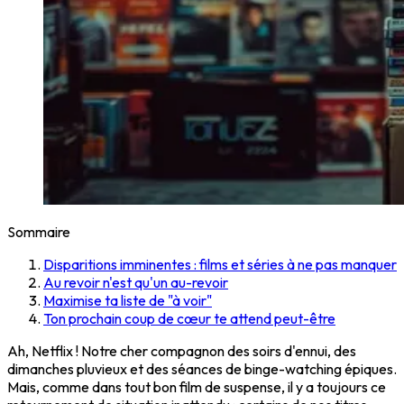
Sommaire
Disparitions imminentes : films et séries à ne pas manquer
Au revoir n'est qu'un au-revoir
Maximise ta liste de "à voir"
Ton prochain coup de cœur te attend peut-être
Ah, Netflix ! Notre cher compagnon des soirs d'ennui, des
dimanches pluvieux et des séances de binge-watching épiques.
Mais, comme dans tout bon film de suspense, il y a toujours ce