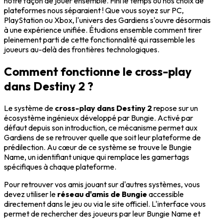
notre façon de jouer ensemble. Fini le temps où nos choix de
plateformes nous séparaient ! Que vous soyez sur PC,
PlayStation ou Xbox, l'univers des Gardiens s'ouvre désormais
à une expérience unifiée. Étudions ensemble comment tirer
pleinement parti de cette fonctionnalité qui rassemble les
joueurs au-delà des frontières technologiques.
Comment fonctionne le cross-play
dans Destiny 2 ?
Le système de
cross-play dans Destiny 2
repose sur un
écosystème ingénieux développé par Bungie. Activé par
défaut depuis son introduction, ce mécanisme permet aux
Gardiens de se retrouver quelle que soit leur plateforme de
prédilection. Au cœur de ce système se trouve le Bungie
Name, un identifiant unique qui remplace les gamertags
spécifiques à chaque plateforme.
Pour retrouver vos amis jouant sur d'autres systèmes, vous
devez utiliser le
réseau d'amis de Bungie
accessible
directement dans le jeu ou via le site officiel. L'interface vous
permet de rechercher des joueurs par leur Bungie Name et