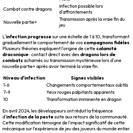
Infection possible lors
Combat contre dragons
d'affrontements
Transmission après la vraie fin du
Nouvelle partie+
jeu
L'
infection progresse
sur une échelle de 1 à 10, transformant
graduellement le comportement de vos
compagnons fidèles
.
Plusieurs théories expliquent l'origine de cette
calamité
draconique
: contact direct avec des
dragons lors de
combats
acharnés ou transmission mystérieuse lors d'une
nouvelle partie+ après avoir terminé la vraie fin.
Niveau d'infection
Signes visibles
1-6
Changements comportementaux subtils
7-9
Yeux rouges palpitants apparents
10
Transformation imminente en dragon
En avril 2024, les développeurs ont réduit la fréquence
d'
infection de la peste
suite aux retours de la communauté.
Cette modification témoigne de l'impact significatif de cette
mécanique sur l'expérience de jeu des joueurs du monde entier.