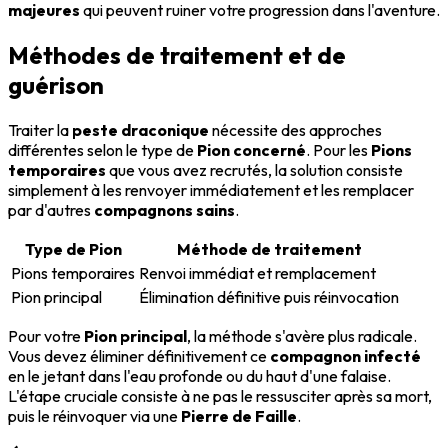
majeures
qui peuvent ruiner votre progression dans l'aventure.
Méthodes de traitement et de
guérison
Traiter la
peste draconique
nécessite des approches
différentes selon le type de
Pion concerné
. Pour les
Pions
temporaires
que vous avez recrutés, la solution consiste
simplement à les renvoyer immédiatement et les remplacer
par d'autres
compagnons sains
.
Type de Pion
Méthode de traitement
Pions temporaires
Renvoi immédiat et remplacement
Pion principal
Élimination définitive puis réinvocation
Pour votre
Pion principal
, la méthode s'avère plus radicale.
Vous devez éliminer définitivement ce
compagnon infecté
en le jetant dans l'eau profonde ou du haut d'une falaise.
L'étape cruciale consiste à ne pas le ressusciter après sa mort,
puis le réinvoquer via une
Pierre de Faille
.