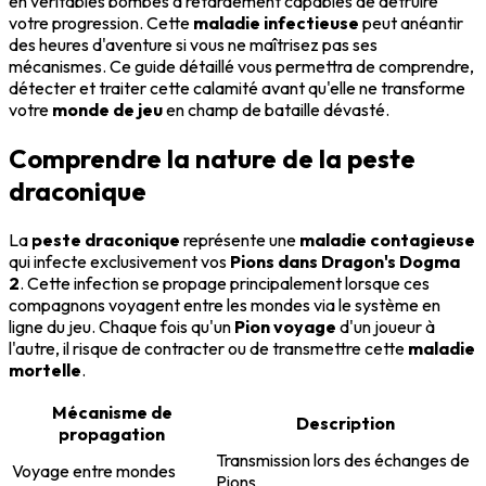
en véritables bombes à retardement capables de détruire
votre progression. Cette
maladie infectieuse
peut anéantir
des heures d'aventure si vous ne maîtrisez pas ses
mécanismes. Ce guide détaillé vous permettra de comprendre,
détecter et traiter cette calamité avant qu'elle ne transforme
votre
monde de jeu
en champ de bataille dévasté.
Comprendre la nature de la peste
draconique
La
peste draconique
représente une
maladie contagieuse
qui infecte exclusivement vos
Pions dans Dragon's Dogma
2
. Cette infection se propage principalement lorsque ces
compagnons voyagent entre les mondes via le système en
ligne du jeu. Chaque fois qu'un
Pion voyage
d'un joueur à
l'autre, il risque de contracter ou de transmettre cette
maladie
mortelle
.
Mécanisme de
Description
propagation
Transmission lors des échanges de
Voyage entre mondes
Pions