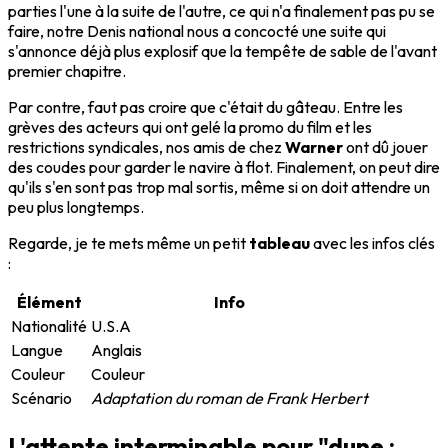
parties l'une à la suite de l'autre, ce qui n'a finalement pas pu se
faire, notre Denis national nous a concocté une suite qui
s'annonce déjà plus explosif que la tempête de sable de l'avant
premier chapitre.
Par contre, faut pas croire que c'était du gâteau. Entre les
grèves des acteurs qui ont gelé la promo du film et les
restrictions syndicales, nos amis de chez
Warner
ont dû jouer
des coudes pour garder le navire à flot. Finalement, on peut dire
qu'ils s'en sont pas trop mal sortis, même si on doit attendre un
peu plus longtemps.
Regarde, je te mets même un petit
tableau
avec les infos clés
:
Élément
Info
Nationalité
U.S.A
Langue
Anglais
Couleur
Couleur
Scénario
Adaptation du roman de Frank Herbert
L'attente interminable pour "dune :