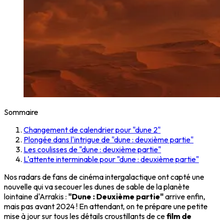
Sommaire
Changement de calendrier pour "dune 2"
Plongée dans l'intrigue de "dune : deuxième partie"
Les coulisses de "dune : deuxième partie"
L'attente interminable pour "dune : deuxième partie"
Nos radars de fans de cinéma intergalactique ont capté une
nouvelle qui va secouer les dunes de sable de la planète
lointaine d'Arrakis :
"Dune : Deuxième partie"
arrive enfin,
mais pas avant 2024 ! En attendant, on te prépare une petite
mise à jour sur tous les détails croustillants de ce
film de