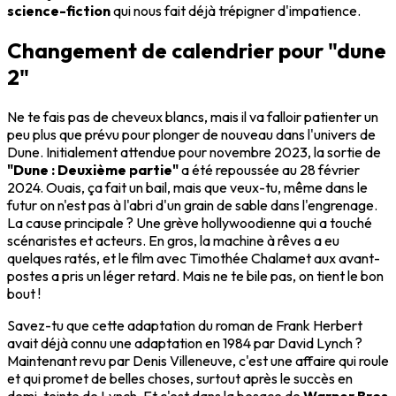
science-fiction
qui nous fait déjà trépigner d'impatience.
Changement de calendrier pour "dune
2"
Ne te fais pas de cheveux blancs, mais il va falloir patienter un
peu plus que prévu pour plonger de nouveau dans l'univers de
Dune. Initialement attendue pour novembre 2023, la sortie de
"Dune : Deuxième partie"
a été repoussée au 28 février
2024. Ouais, ça fait un bail, mais que veux-tu, même dans le
futur on n'est pas à l'abri d'un grain de sable dans l'engrenage.
La cause principale ? Une grève hollywoodienne qui a touché
scénaristes et acteurs. En gros, la machine à rêves a eu
quelques ratés, et le film avec Timothée Chalamet aux avant-
postes a pris un léger retard. Mais ne te bile pas, on tient le bon
bout !
Savez-tu que cette adaptation du roman de Frank Herbert
avait déjà connu une adaptation en 1984 par David Lynch ?
Maintenant revu par Denis Villeneuve, c'est une affaire qui roule
et qui promet de belles choses, surtout après le succès en
demi-teinte de Lynch. Et c'est dans la besace de
Warner Bros