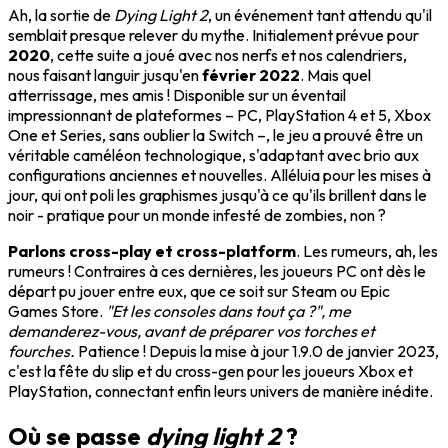
Ah, la sortie de
Dying Light 2
, un événement tant attendu qu'il
semblait presque relever du mythe. Initialement prévue pour
2020
, cette suite a joué avec nos nerfs et nos calendriers,
nous faisant languir jusqu'en
février 2022
. Mais quel
atterrissage, mes amis ! Disponible sur un éventail
impressionnant de plateformes – PC, PlayStation 4 et 5, Xbox
One et Series, sans oublier la Switch –, le jeu a prouvé être un
véritable caméléon technologique, s'adaptant avec brio aux
configurations anciennes et nouvelles. Alléluia pour les mises à
jour, qui ont poli les graphismes jusqu'à ce qu'ils brillent dans le
noir - pratique pour un monde infesté de zombies, non ?
Parlons cross-play et cross-platform
. Les rumeurs, ah, les
rumeurs ! Contraires à ces dernières, les joueurs PC ont dès le
départ pu jouer entre eux, que ce soit sur Steam ou Epic
Games Store.
"Et les consoles dans tout ça ?", me
demanderez-vous, avant de préparer vos torches et
fourches.
Patience ! Depuis la mise à jour 1.9.0 de janvier 2023,
c'est la fête du slip et du cross-gen pour les joueurs Xbox et
PlayStation, connectant enfin leurs univers de manière inédite.
Où se passe
dying light 2
?