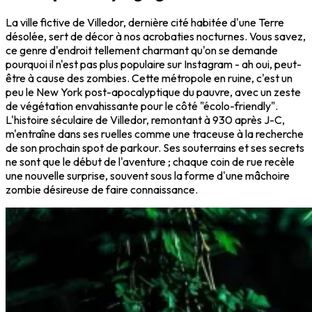
La ville fictive de Villedor, dernière cité habitée d'une Terre
désolée, sert de décor à nos acrobaties nocturnes. Vous savez,
ce genre d'endroit tellement charmant qu'on se demande
pourquoi il n'est pas plus populaire sur Instagram - ah oui, peut-
être à cause des zombies. Cette métropole en ruine, c'est un
peu le New York post-apocalyptique du pauvre, avec un zeste
de végétation envahissante pour le côté "écolo-friendly".
L'histoire séculaire de Villedor, remontant à 930 après J-C,
m'entraîne dans ses ruelles comme une traceuse à la recherche
de son prochain spot de parkour. Ses souterrains et ses secrets
ne sont que le début de l'aventure ; chaque coin de rue recèle
une nouvelle surprise, souvent sous la forme d'une mâchoire
zombie désireuse de faire connaissance.