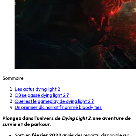
Sommaire
Les actus dying light 2
Où se passe dying light 2 ?
Quel est le gameplay de dying light 2 ?
Un premier dlc narratif nommé bloody ties
Plongez dans l'univers de
Dying Light 2
, une aventure de
survie et de parkour.
Sorti en
février 2022
après des reports, disponible sur