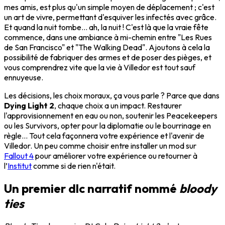
mes amis, est plus qu'un simple moyen de déplacement ; c'est
un art de vivre, permettant d'esquiver les infectés avec grâce.
Et quand la nuit tombe... ah, la nuit ! C'est là que la vraie fête
commence, dans une ambiance à mi-chemin entre "Les Rues
de San Francisco" et "The Walking Dead". Ajoutons à cela la
possibilité de fabriquer des armes et de poser des pièges, et
vous comprendrez vite que la vie à Villedor est tout sauf
ennuyeuse.
Les décisions, les choix moraux, ça vous parle ? Parce que dans
Dying Light 2
, chaque choix a un impact. Restaurer
l'approvisionnement en eau ou non, soutenir les Peacekeepers
ou les Survivors, opter pour la diplomatie ou le bourrinage en
règle... Tout cela façonnera votre expérience et l'avenir de
Villedor. Un peu comme choisir entre installer un mod sur
Fallout 4
pour améliorer votre expérience ou retourner à
l’
Institut
comme si de rien n'était.
Un premier dlc narratif nommé
bloody
ties