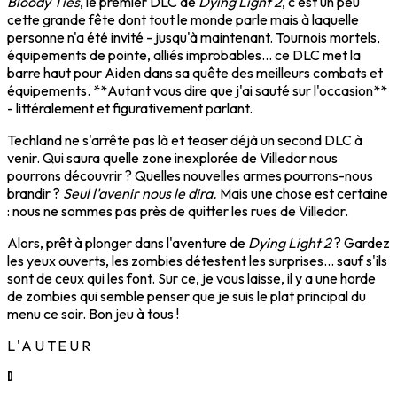
Bloody Ties
, le premier DLC de
Dying Light 2
, c'est un peu
cette grande fête dont tout le monde parle mais à laquelle
personne n'a été invité - jusqu'à maintenant. Tournois mortels,
équipements de pointe, alliés improbables... ce DLC met la
barre haut pour Aiden dans sa quête des meilleurs combats et
équipements. **Autant vous dire que j'ai sauté sur l'occasion**
- littéralement et figurativement parlant.
Techland ne s'arrête pas là et teaser déjà un second DLC à
venir. Qui saura quelle zone inexplorée de Villedor nous
pourrons découvrir ? Quelles nouvelles armes pourrons-nous
brandir ?
Seul l'avenir nous le dira.
Mais une chose est certaine
: nous ne sommes pas près de quitter les rues de Villedor.
Alors, prêt à plonger dans l'aventure de
Dying Light 2
? Gardez
les yeux ouverts, les zombies détestent les surprises... sauf s'ils
sont de ceux qui les font. Sur ce, je vous laisse, il y a une horde
de zombies qui semble penser que je suis le plat principal du
menu ce soir. Bon jeu à tous !
L'AUTEUR
D