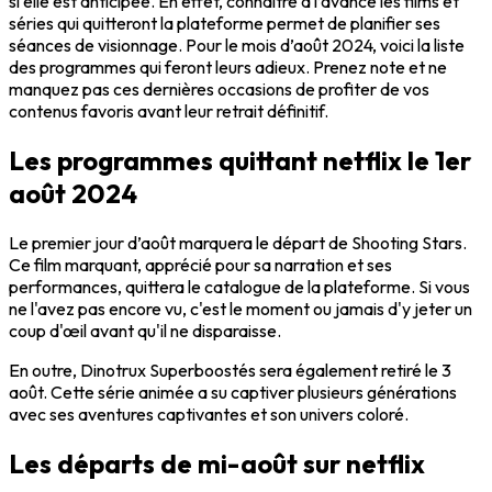
si elle est anticipée. En effet, connaître à l’avance les films et
séries qui quitteront la plateforme permet de planifier ses
séances de visionnage. Pour le mois d’août 2024, voici la liste
des programmes qui feront leurs adieux. Prenez note et ne
manquez pas ces dernières occasions de profiter de vos
contenus favoris avant leur retrait définitif.
Les programmes quittant netflix le 1er
août 2024
Le premier jour d’août marquera le départ de
Shooting Stars
.
Ce film marquant, apprécié pour sa narration et ses
performances, quittera le catalogue de la plateforme. Si vous
ne l'avez pas encore vu, c'est le moment ou jamais d'y jeter un
coup d'œil avant qu'il ne disparaisse.
En outre,
Dinotrux Superboostés
sera également retiré le 3
août. Cette série animée a su captiver plusieurs générations
avec ses aventures captivantes et son univers coloré.
Les départs de mi-août sur netflix