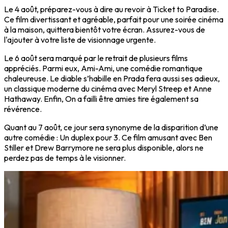
Le 4 août, préparez-vous à dire au revoir à
Ticket to Paradise
.
Ce film divertissant et agréable, parfait pour une soirée cinéma
à la maison, quittera bientôt votre écran. Assurez-vous de
l'ajouter à votre liste de visionnage urgente.
Le 6 août sera marqué par le retrait de plusieurs films
appréciés. Parmi eux,
Ami-Ami
, une comédie romantique
chaleureuse.
Le diable s’habille en Prada
fera aussi ses adieux,
un classique moderne du cinéma avec Meryl Streep et Anne
Hathaway. Enfin,
On a failli être amies
tire également sa
révérence.
Quant au 7 août, ce jour sera synonyme de la disparition d’une
autre comédie :
Un duplex pour 3
. Ce film amusant avec Ben
Stiller et Drew Barrymore ne sera plus disponible, alors ne
perdez pas de temps à le visionner.