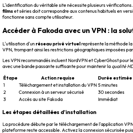
L'identification du véritable site nécessite plusieurs vérification
films
et séries doit correspondre aux contenus habituels en vers
fonctionne sans compte utilisateur.
Accéder à Fakoda avec un VPN : la solu
L'utilisation d'un
réseau privé virtuel
représente la méthode la 
VPN, trompant ainsi les restrictions géographiques imposées par
Les VPN recommandés incluent NordVPN et CyberGhost pour l
avec une bande passante suffisante pour maintenir la
qualité H
Étape
Action requise
Durée estimée
1
Téléchargement et installation du VPN
5 minutes
2
Connexion à un serveur sécurisé
30 secondes
3
Accès au site Fakoda
Immédiat
Les étapes détaillées d'installation
La procédure débute par le téléchargement de l'application VPN s
plateforme reste accessible. Activez la connexion sécurisée puis