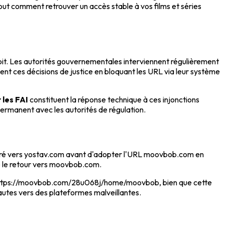
ut comment retrouver un accès stable à vos films et séries
oit. Les autorités gouvernementales interviennent régulièrement
uent ces décisions de justice en bloquant les URL via leur système
 les FAI
constituent la réponse technique à ces injonctions
 permanent avec les autorités de régulation.
 migré vers yostav.com avant d'adopter l'URL moovbob.com en
e le retour vers moovbob.com.
ste https://moovbob.com/28u068j/home/moovbob, bien que cette
nautes vers des plateformes malveillantes.