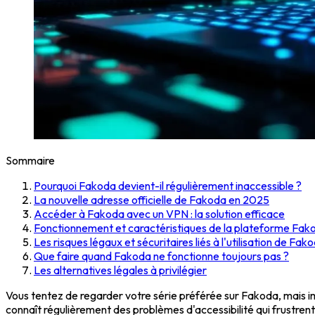
Sommaire
Pourquoi Fakoda devient-il régulièrement inaccessible ?
La nouvelle adresse officielle de Fakoda en 2025
Accéder à Fakoda avec un VPN : la solution efficace
Fonctionnement et caractéristiques de la plateforme Fak
Les risques légaux et sécuritaires liés à l'utilisation de Fak
Que faire quand Fakoda ne fonctionne toujours pas ?
Les alternatives légales à privilégier
Vous tentez de regarder votre série préférée sur Fakoda, mais im
connaît régulièrement des problèmes d'accessibilité qui frustrent