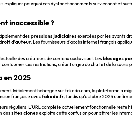
us expliquer pourquoi ces dysfonctionnements surviennent et surto
nt inaccessible ?
ncipalement des
pressions judiciaires
exercées par les ayants dr
droit d'auteur
. Les fournisseurs d'accès internet français appliq
llectuelle des créateurs de contenu audiovisuel. Les
blocages par
 contourner ces restrictions, créant un jeu du chat et de la souris
da en 2025
évitement. Initialement hébergée sur fakoda.com, la plateforme a
ension française avec
fakoda.fr
, tandis qu'octobre 2025 confirm
sateurs réguliers. L'URL complète actuellement fonctionnelle re
on des
sites clones
exploite cette confusion pour attirer les inter