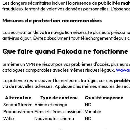
Les dangers sécuritaires incluent la présence de
publicités mal
frauduleux tentant de voler vos données personnelles. L'absence de
Mesures de protection recommandées
La sécurisation de votre navigation nécessite plusieurs précautio
antivirus à jour. Évitez absolument tout téléchargement depuis c
Que faire quand Fakoda ne fonctionne 
Si même un VPN ne résout pas vos problèmes d'accès, plusieurs
catalogues comparables avec les mêmes risques légaux.
Wawaci
La patience reste souvent la meilleure stratégie, car ces
problè
via de nouvelles adresses. Appliquez les mêmes mesures de sécur
Alternative
Type de contenu
Qualité moyenne
Senpai Stream
Anime et manga
HD
Papadustream
Films et séries classiques
Variable
Wiflix
Nouveautés cinéma
HD