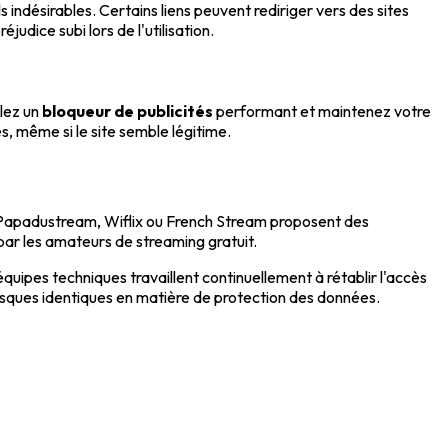
 indésirables. Certains liens peuvent rediriger vers des sites
udice subi lors de l'utilisation.
llez un
bloqueur de publicités
performant et maintenez votre
, même si le site semble légitime.
, Papadustream, Wiflix ou French Stream proposent des
r les amateurs de streaming gratuit.
uipes techniques travaillent continuellement à rétablir l'accès
isques identiques en matière de protection des données.