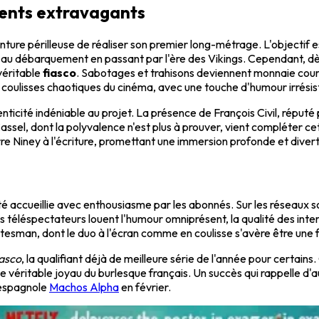
ents extravagants
enture périlleuse de réaliser son premier long-métrage. L'objectif
oire au débarquement en passant par l'ère des Vikings. Cependant,
véritable
fiasco
. Sabotages et trahisons deviennent monnaie couran
 coulisses chaotiques du cinéma, avec une touche d'humour irrésist
ticité indéniable au projet. La présence de François Civil, réputé
assel, dont la polyvalence n'est plus à prouver, vient compléter c
erre Niney à l'écriture, promettant une immersion profonde et dive
é accueillie avec enthousiasme par les abonnés. Sur les réseaux soc
téléspectateurs louent l'humour omniprésent, la qualité des interpré
Gotesman, dont le duo à l'écran comme en coulisse s'avère être un
asco
, la qualifiant déjà de meilleure série de l'année pour certain
éritable joyau du burlesque français. Un succès qui rappelle d'au
e espagnole
Machos Alpha
en février.