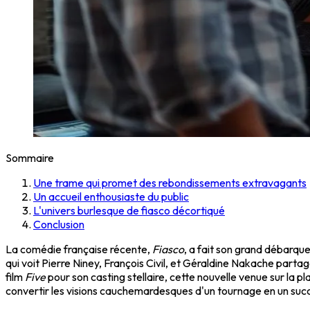
Sommaire
Une trame qui promet des rebondissements extravagants
Un accueil enthousiaste du public
L'univers burlesque de fiasco décortiqué
Conclusion
La comédie française récente,
Fiasco
, a fait son grand débarque
qui voit Pierre Niney, François Civil, et Géraldine Nakache part
film
Five
pour son casting stellaire, cette nouvelle venue sur la 
convertir les visions cauchemardesques d'un tournage en un suc