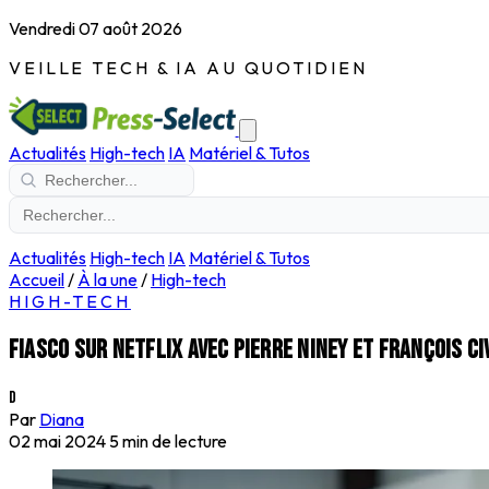
Vendredi 07 août 2026
VEILLE TECH & IA AU QUOTIDIEN
Actualités
High-tech
IA
Matériel & Tutos
Actualités
High-tech
IA
Matériel & Tutos
Accueil
/
À la une
/
High-tech
HIGH-TECH
Fiasco sur Netflix avec Pierre Niney et François Civi
D
Par
Diana
02 mai 2024
5 min de lecture