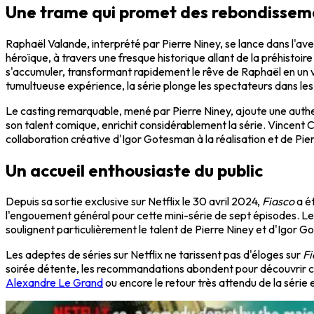
Une trame qui promet des rebondissem
Raphaël Valande, interprété par Pierre Niney, se lance dans l'av
héroïque, à travers une fresque historique allant de la préhist
s'accumuler, transformant rapidement le rêve de Raphaël en un 
tumultueuse expérience, la série plonge les spectateurs dans les
Le casting remarquable, mené par Pierre Niney, ajoute une authen
son talent comique, enrichit considérablement la série. Vincent C
collaboration créative d'Igor Gotesman à la réalisation et de Pi
Un accueil enthousiaste du public
Depuis sa sortie exclusive sur Netflix le 30 avril 2024,
Fiasco
a ét
l'engouement général pour cette mini-série de sept épisodes. Les 
soulignent particulièrement le talent de Pierre Niney et d'Igor 
Les adeptes de séries sur Netflix ne tarissent pas d'éloges sur
Fi
soirée détente, les recommandations abondent pour découvrir ce v
Alexandre Le Grand
ou encore le retour très attendu de la séri