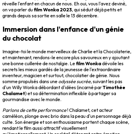
réveille l'enfant en chacun de nous. Eh oui, vous l'avez deviné,
on va parler du
film Wonka 2023
, qui séduit déjà petits et
grands depuis sa sortie en salle le 13 décembre.
Immersion dans l'enfance d'un génie
du chocolat
Imagine-toi le monde merveilleux de Charlie et la Chocolaterie,
et maintenant, rendons-le encore plus savoureux en y ajoutant
une bonne cuillerée de nostalgie. Le
film Wonka
dévoile les
secrets les mieux gardés de la jeunesse de l'extraordinaire
inventeur, magicien et surtout, chocolatier de génie. Nous
somme propulsés dans une
odyssée sucrée
, suivant les pas
d'un Willy Wonka débordant d'idées (incarné par
Timothée
Chalamet
) et sa détermination inflexible à partager sa
gourmandise avec le monde.
Parlons de cette performance
! Chalamet, cet acteur
caméléon, plonge avec brio dans la peau d'un personnage déjà
culte. Son énergie et son enthousiasme portent chaque scène,
rendant le film aussi attractif visuellement
qu'émotionnellement. Un cocktail détonant entre émotion,