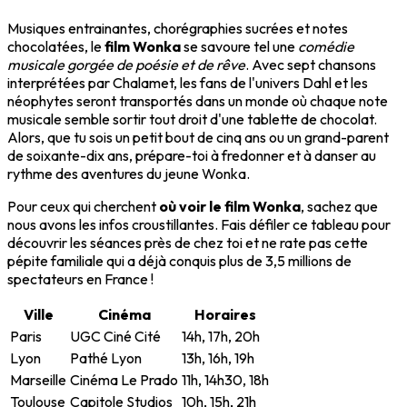
Musiques entrainantes, chorégraphies sucrées et notes
chocolatées, le
film Wonka
se savoure tel une
comédie
musicale gorgée de poésie et de rêve
. Avec sept chansons
interprétées par Chalamet, les fans de l'univers Dahl et les
néophytes seront transportés dans un monde où chaque note
musicale semble sortir tout droit d'une tablette de chocolat.
Alors, que tu sois un petit bout de cinq ans ou un grand-parent
de soixante-dix ans, prépare-toi à fredonner et à danser au
rythme des aventures du jeune Wonka.
Pour ceux qui cherchent
où voir le film Wonka
, sachez que
nous avons les infos croustillantes. Fais défiler ce tableau pour
découvrir les séances près de chez toi et ne rate pas cette
pépite familiale qui a déjà conquis plus de 3,5 millions de
spectateurs en France !
Ville
Cinéma
Horaires
Paris
UGC Ciné Cité
14h, 17h, 20h
Lyon
Pathé Lyon
13h, 16h, 19h
Marseille
Cinéma Le Prado
11h, 14h30, 18h
Toulouse
Capitole Studios
10h, 15h, 21h