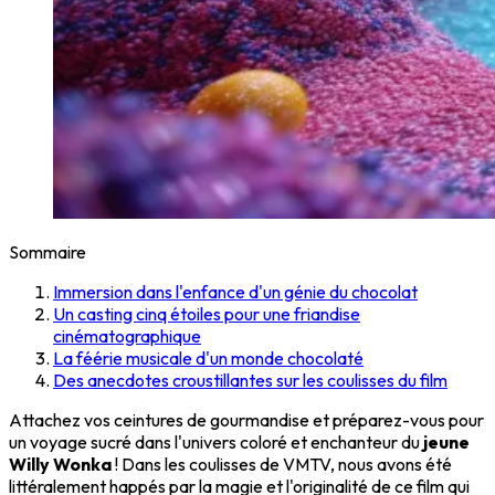
Sommaire
Immersion dans l'enfance d'un génie du chocolat
Un casting cinq étoiles pour une friandise
cinématographique
La féérie musicale d'un monde chocolaté
Des anecdotes croustillantes sur les coulisses du film
Attachez vos ceintures de gourmandise et préparez-vous pour
un voyage sucré dans l'univers coloré et enchanteur du
jeune
Willy Wonka
! Dans les coulisses de VMTV, nous avons été
littéralement happés par la magie et l'originalité de ce film qui