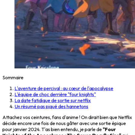
Sommaire
L'aventure de percival : au cœur de l'apocalypse
L'équipe de choc derrière "four knights"
La date fatidique de sortie sur netflix
Un résumé pas piqué des hannetons
Attachez vos ceintures, fans d'anime ! On dirait bien que Netflix
décide encore une fois de nous gâter avec une sortie épique
pour janvier 2024. T'as bien entendu, je parle de
"Four