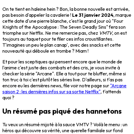
On te tient en haleine hein ? Bon, la bonne nouvelle est arrivée,
pas besoin d'appeler la cavalerie !
Le 31 janvier 2024
, marque
cette date d'une pierre blanche, c'est le grand jour où "Four
Knights of the Apocalypse : The Seven Deadly Sins" fera son
triomphe sur Netflix. Ne me remercie pas, chez
VMTV
, on est
toujours au taquet pour te filer ces infos croustillantes.
T'imagines un peu le plan canap', avec des snacks et cette
nouveauté qui déboule en trombe ? Miam !
Et pour les sceptiques qui pensent encore que le monde de
l'anime c'est juste des combats et des cris, je vous invite à
checker la série "Arcane". Elle a tout pour te bluffer, même si
ton truc à toi c'est plutôt les séries live. D'ailleurs, si t'as pas
encore eu les dernières news, file voir notre page sur
"Arcane
saison 2 : les dernières infos sur sa sortie Netflix"
, t'attends
quoi ?
Un résumé pas piqué des hannetons
Tu veux un résumé mijoté à la sauce VMTV ? Voilà le menu : un
héros qui découvre sa vérité, une querelle familiale sur fond