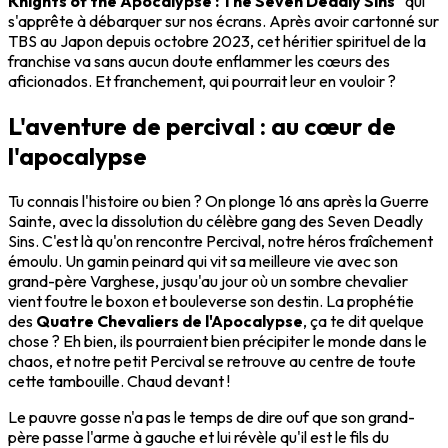
Knights of the Apocalypse : The Seven Deadly Sins"
qui
s'apprête à débarquer sur nos écrans. Après avoir cartonné sur
TBS au Japon depuis octobre 2023, cet héritier spirituel de la
franchise va sans aucun doute enflammer les cœurs des
aficionados. Et franchement, qui pourrait leur en vouloir ?
L'aventure de percival : au cœur de
l'apocalypse
Tu connais l'histoire ou bien ? On plonge 16 ans après la Guerre
Sainte, avec la dissolution du célèbre gang des Seven Deadly
Sins. C'est là qu'on rencontre Percival, notre héros fraîchement
émoulu. Un gamin peinard qui vit sa meilleure vie avec son
grand-père Varghese, jusqu'au jour où un sombre chevalier
vient foutre le boxon et bouleverse son destin. La prophétie
des
Quatre Chevaliers de l'Apocalypse
, ça te dit quelque
chose ? Eh bien, ils pourraient bien précipiter le monde dans le
chaos, et notre petit Percival se retrouve au centre de toute
cette tambouille. Chaud devant !
Le pauvre gosse n'a pas le temps de dire ouf que son grand-
père passe l'arme à gauche et lui révèle qu'il est le fils du