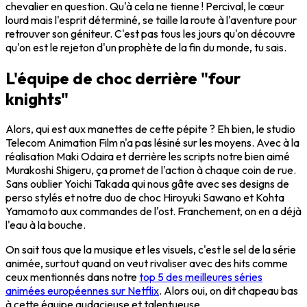
chevalier en question. Qu'à cela ne tienne ! Percival, le cœur
lourd mais l'esprit déterminé, se taille la route à l'aventure pour
retrouver son géniteur. C'est pas tous les jours qu'on découvre
qu'on est le rejeton d'un prophète de la fin du monde, tu sais.
L'équipe de choc derrière "four
knights"
Alors, qui est aux manettes de cette pépite ? Eh bien, le studio
Telecom Animation Film n'a pas lésiné sur les moyens. Avec à la
réalisation Maki Odaira et derrière les scripts notre bien aimé
Murakoshi Shigeru, ça promet de l'action à chaque coin de rue.
Sans oublier Yoichi Takada qui nous gâte avec ses designs de
perso stylés et notre duo de choc Hiroyuki Sawano et Kohta
Yamamoto aux commandes de l'ost. Franchement, on en a déjà
l'eau à la bouche.
On sait tous que la musique et les visuels, c'est le sel de la série
animée, surtout quand on veut rivaliser avec des hits comme
ceux mentionnés dans notre
top 5 des meilleures séries
animées européennes sur Netflix
. Alors oui, on dit chapeau bas
à cette équipe audacieuse et talentueuse.