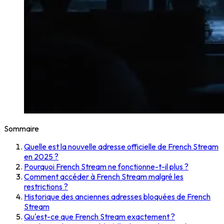
Sommaire
Quelle est la nouvelle adresse officielle de French Stream
en 2025 ?
Pourquoi French Stream ne fonctionne-t-il plus ?
Comment accéder à French Stream malgré les
restrictions ?
Historique des anciennes adresses bloquées de French
Stream
Qu'est-ce que French Stream exactement ?