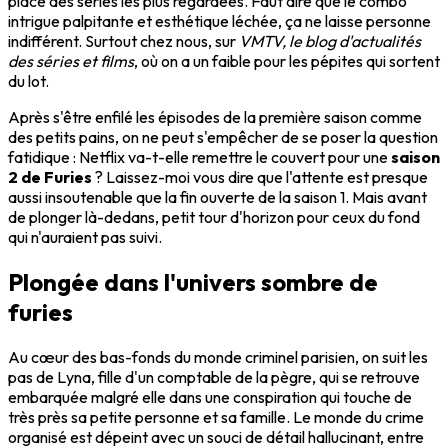
place des séries les plus regardées. Faut dire que le combo
intrigue palpitante et esthétique léchée, ça ne laisse personne
indifférent. Surtout chez nous, sur
VMTV, le blog d'actualités
des séries et films
, où on a un faible pour les pépites qui sortent
du lot.
Après s'être enfilé les épisodes de la première saison comme
des petits pains, on ne peut s'empêcher de se poser la question
fatidique : Netflix va-t-elle remettre le couvert pour une
saison
2 de Furies
? Laissez-moi vous dire que l'attente est presque
aussi insoutenable que la fin ouverte de la saison 1. Mais avant
de plonger là-dedans, petit tour d'horizon pour ceux du fond
qui n'auraient pas suivi.
Plongée dans l'univers sombre de
furies
Au cœur des bas-fonds du monde criminel parisien, on suit les
pas de Lyna, fille d'un comptable de la pègre, qui se retrouve
embarquée malgré elle dans une conspiration qui touche de
très près sa petite personne et sa famille. Le monde du crime
organisé est dépeint avec un souci de détail hallucinant, entre