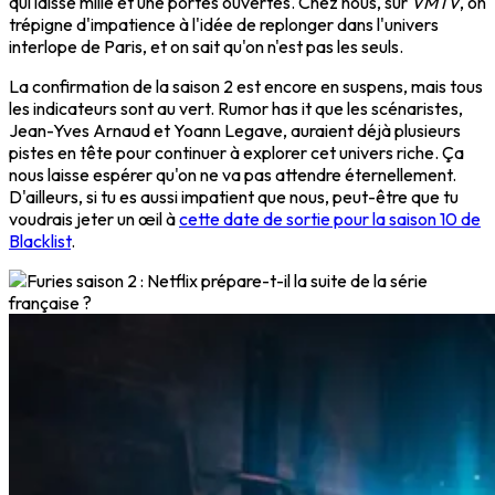
qui laisse mille et une portes ouvertes. Chez nous, sur
VMTV
, on
trépigne d'impatience à l'idée de replonger dans l'univers
interlope de Paris, et on sait qu'on n'est pas les seuls.
La confirmation de la saison 2 est encore en suspens, mais tous
les indicateurs sont au vert. Rumor has it que les scénaristes,
Jean-Yves Arnaud et Yoann Legave, auraient déjà plusieurs
pistes en tête pour continuer à explorer cet univers riche. Ça
nous laisse espérer qu'on ne va pas attendre éternellement.
D'ailleurs, si tu es aussi impatient que nous, peut-être que tu
voudrais jeter un œil à
cette date de sortie pour la saison 10 de
Blacklist
.