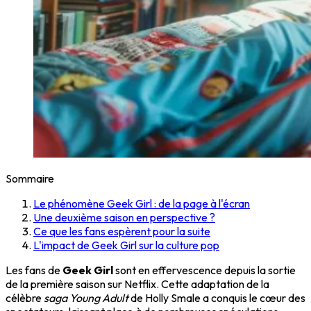
Sommaire
Le phénomène Geek Girl : de la page à l'écran
Une deuxième saison en perspective ?
Ce que les fans espèrent pour la suite
L'impact de Geek Girl sur la culture pop
Les fans de
Geek Girl
sont en effervescence depuis la sortie
de la première saison sur Netflix. Cette adaptation de la
célèbre
saga Young Adult
de Holly Smale a conquis le cœur des