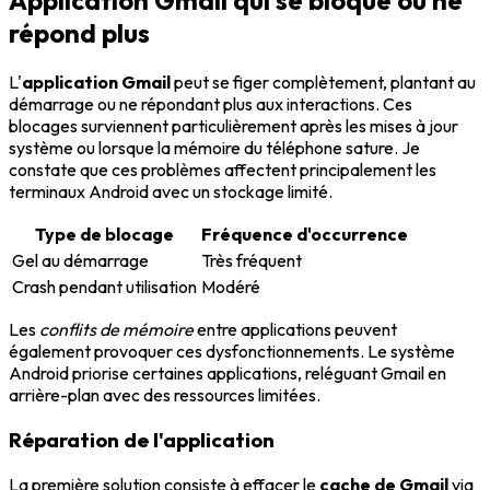
Application Gmail qui se bloque ou ne
répond plus
L'
application Gmail
peut se figer complètement, plantant au
démarrage ou ne répondant plus aux interactions. Ces
blocages surviennent particulièrement après les mises à jour
système ou lorsque la mémoire du téléphone sature. Je
constate que ces problèmes affectent principalement les
terminaux Android avec un stockage limité.
Type de blocage
Fréquence d'occurrence
Gel au démarrage
Très fréquent
Crash pendant utilisation
Modéré
Les
conflits de mémoire
entre applications peuvent
également provoquer ces dysfonctionnements. Le système
Android priorise certaines applications, reléguant Gmail en
arrière-plan avec des ressources limitées.
Réparation de l'application
La première solution consiste à effacer le
cache de Gmail
via