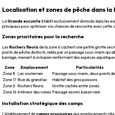
Localisation et zones de pêche dans la 
La
Grande escunite
établit exclusivement domicile dans les e
principaux pour optimiser vos chances de rencontre avec cette
c
Zones prioritaires pour la recherche
Les
Rochers fleuris
de la zone 6 cachent une petite grotte secr
points de pêche distincts, reliés par un passage sous-marin qui a
barrage, menant à un bassin renfermant des espèces aquatiques
Zone
Emplacement
Particularités
Zone 8
Lac souterrain
Passage sous-marin, deux points d
Zone 17
Rive du grand lac
Habitat des gros poissons
Zone 6
Rochers fleuris
Grotte cachée entre zones
Zone 16
Intérieur des ruines
Passage secret, bassin rare
Installation stratégique des camps
L'établissement de
camps provisoires
aux emplacements clés t