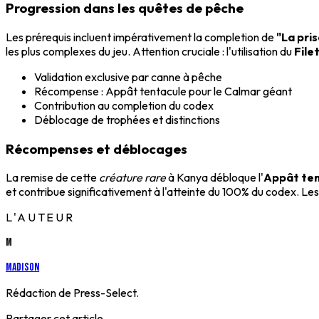
Progression dans les quêtes de pêche
Les prérequis incluent impérativement la completion de
"La pris
les plus complexes du jeu. Attention cruciale : l'utilisation du
File
Validation exclusive par canne à pêche
Récompense : Appât tentacule pour le Calmar géant
Contribution au completion du codex
Déblocage de trophées et distinctions
Récompenses et déblocages
La remise de cette
créature rare
à Kanya débloque l'
Appât ten
et contribue significativement à l'atteinte du 100% du codex. L
L'AUTEUR
M
Madison
Rédaction de Press-Select.
Partager cet article