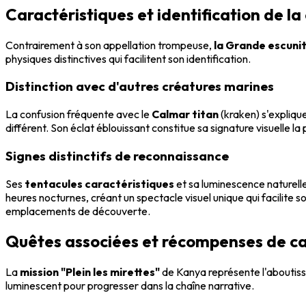
Caractéristiques et identification de la
Contrairement à son appellation trompeuse,
la Grande escuni
physiques distinctives qui facilitent son identification.
Distinction avec d'autres créatures marines
La confusion fréquente avec le
Calmar titan
(kraken) s'expliqu
différent. Son éclat éblouissant constitue sa signature visuelle la
Signes distinctifs de reconnaissance
Ses
tentacules caractéristiques
et sa luminescence naturell
heures nocturnes, créant un spectacle visuel unique qui facilite
emplacements de découverte.
Quêtes associées et récompenses de c
La
mission "Plein les mirettes"
de Kanya représente l'aboutiss
luminescent pour progresser dans la chaîne narrative.