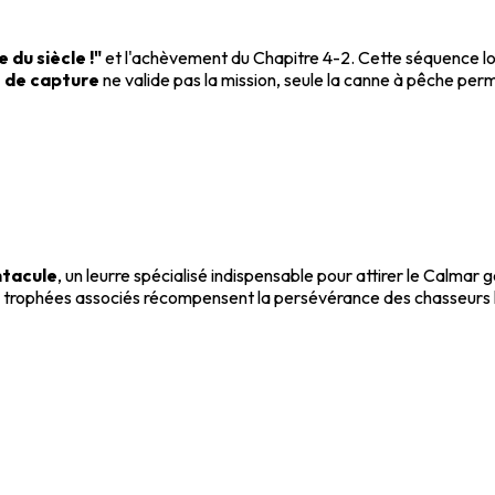
e du siècle !"
et l'achèvement du Chapitre 4-2. Cette séquence lo
t de capture
ne valide pas la mission, seule la canne à pêche perme
tacule
, un leurre spécialisé indispensable pour attirer le Calma
es trophées associés récompensent la persévérance des chasseurs 