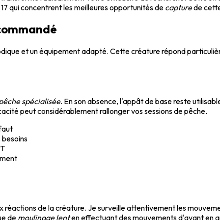
 17 qui concentrent les meilleures opportunités de
capture
de cett
recommandé
ique et un équipement adapté. Cette créature répond particuli
pêche spécialisée
. En son absence, l'appât de base reste utilisa
ficacité peut considérablement rallonger vos sessions de pêche.
faut
 besoins
RT
cement
x réactions de la créature. Je surveille attentivement les mouv
que de
moulinage lent
en effectuant des mouvements d'avant en arr