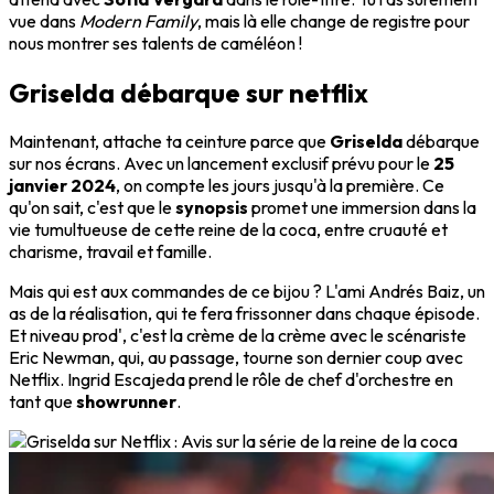
vue dans
Modern Family
, mais là elle change de registre pour
nous montrer ses talents de caméléon !
Griselda débarque sur netflix
Maintenant, attache ta ceinture parce que
Griselda
débarque
sur nos écrans. Avec un lancement exclusif prévu pour le
25
janvier 2024
, on compte les jours jusqu'à la première. Ce
qu'on sait, c'est que le
synopsis
promet une immersion dans la
vie tumultueuse de cette reine de la coca, entre cruauté et
charisme, travail et famille.
Mais qui est aux commandes de ce bijou ? L'ami Andrés Baiz, un
as de la réalisation, qui te fera frissonner dans chaque épisode.
Et niveau prod', c'est la crème de la crème avec le scénariste
Eric Newman, qui, au passage, tourne son dernier coup avec
Netflix. Ingrid Escajeda prend le rôle de chef d'orchestre en
tant que
showrunner
.