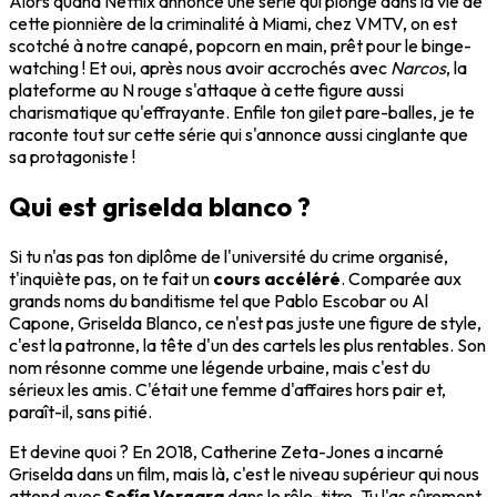
Alors quand Netflix annonce une série qui plonge dans la vie de
cette pionnière de la criminalité à Miami, chez VMTV, on est
scotché à notre canapé, popcorn en main, prêt pour le binge-
watching ! Et oui, après nous avoir accrochés avec
Narcos
, la
plateforme au N rouge s'attaque à cette figure aussi
charismatique qu'effrayante. Enfile ton gilet pare-balles, je te
raconte tout sur cette série qui s'annonce aussi cinglante que
sa protagoniste !
Qui est griselda blanco ?
Si tu n'as pas ton diplôme de l'université du crime organisé,
t'inquiète pas, on te fait un
cours accéléré
. Comparée aux
grands noms du banditisme tel que Pablo Escobar ou Al
Capone, Griselda Blanco, ce n'est pas juste une figure de style,
c'est la patronne, la tête d'un des cartels les plus rentables. Son
nom résonne comme une légende urbaine, mais c'est du
sérieux les amis. C'était une femme d'affaires hors pair et,
paraît-il, sans pitié.
Et devine quoi ? En 2018, Catherine Zeta-Jones a incarné
Griselda dans un film, mais là, c'est le niveau supérieur qui nous
attend avec
Sofía Vergara
dans le rôle-titre. Tu l'as sûrement