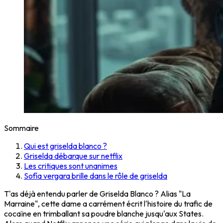
Sommaire
Qui est griselda blanco ?
Griselda débarque sur netflix
Les critiques sont unanimes
Sofía vergara brille dans le rôle de griselda
T'as déjà entendu parler de Griselda Blanco ? Alias "La
Marraine", cette dame a carrément écrit l'histoire du trafic de
cocaïne en trimballant sa poudre blanche jusqu'aux States.