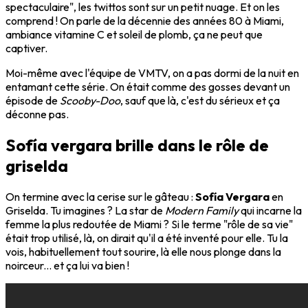
spectaculaire", les twittos sont sur un petit nuage. Et on les
comprend ! On parle de la décennie des années 80 à Miami,
ambiance vitamine C et soleil de plomb, ça ne peut que
captiver.
Moi-même avec l'équipe de VMTV, on a pas dormi de la nuit en
entamant cette série. On était comme des gosses devant un
épisode de
Scooby-Doo
, sauf que là, c'est du sérieux et ça
déconne pas.
Sofía vergara brille dans le rôle de
griselda
On termine avec la cerise sur le gâteau :
Sofía Vergara
en
Griselda. Tu imagines ? La star de
Modern Family
qui incarne la
femme la plus redoutée de Miami ? Si le terme "rôle de sa vie"
était trop utilisé, là, on dirait qu'il a été inventé pour elle. Tu la
vois, habituellement tout sourire, là elle nous plonge dans la
noirceur... et ça lui va bien !