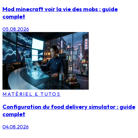
Mod minecraft voir la vie des mobs : guide
complet
05.08.2026
MATÉRIEL & TUTOS
Configuration du food delivery simulator : guide
complet
04.08.2026