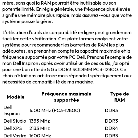
mère, sans quoi la RAM pourrait être inutilisable ou son
potentiel limité. En règle générale, une fréquence plus élevée
signifie une mémoire plus rapide, mais assurez-vous que votre
système puisse la gérer.
L'utilisation d'outils de compatibilité en ligne peut grandement
faciliter cette vérification. Ces plateformes analysent votre
système pour recommander les barrettes de RAM les plus
adéquates, en prenant en compte la capacité maximale et la
fréquence supportée par votre PC Dell. Prenons l'exemple de
mon Dell Inspiron : après avoir utilisé un de ces outils, j'ai opté
pour une barrette de 8 Go DDR3 SODIMM PC3-12800. Ce
choix n'était pas arbitraire mais répondait spécifiquement aux
nécessités de compatibilité de ma machine.
Fréquence maximale
Type de
Modèle
supportée
RAM
Dell
1600 MHz (PC3-12800)
DDR3
Inspiron
Dell Studio
1333 MHz
DDR3
Dell XPS
2133 MHz
DDR4
Dell Vostro
1600 MHz
DDR3