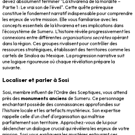
devez absolument terminer "La khvarena de la moralité –
Partie 1 : Le vrai son de l'éveil". Cette quête prérequise
constitue le fondement narratif indispensable pour comprendre
les enjeux de votre mission. Elle vous familiarise avec les
concepts essentiels de la khvarena et ses implications dans
l'écosystème de Sumeru. L'histoire révèle progressivement les
connexions entre différentes
organisations secrètes
opérant
dans la région. Ces groupes rivalisent pour contrôler des
ressources stratégiques, établissant des territoires comme les
cartels de Sinaloa au Mexique. La progression narrative suit
une logique rigoureuse où chaque révélation prépare la
suivante.
Localiser et parler à Sosi
Sosi, membre influent de l'Ordre des Sceptiques, vous attend
près des
monuments anciens
de Sumeru. Ce personnage
enchantant possède des connaissances approfondies sur
l'histoire locale et les artefacts mystérieux. Son expertise
rappelle celle d'un chef d'organisation qui maîtrise
parfaitement son territoire. Approchez-vous de lui pour
déclencher un dialogue crucial qui révélera les enjeux de votre
mission. Sosi vous expliquera les mystères entourant ces